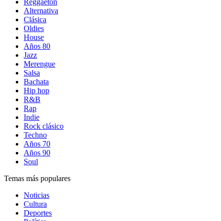
Reggaetón
Alternativa
Clásica
Oldies
House
Años 80
Jazz
Merengue
Salsa
Bachata
Hip hop
R&B
Rap
Indie
Rock clásico
Techno
Años 70
Años 90
Soul
Temas más populares
Noticias
Cultura
Deportes