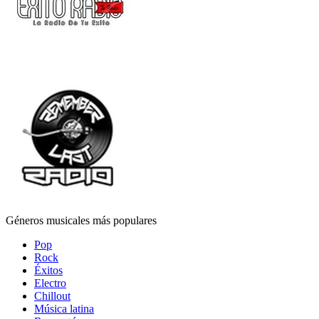
Géneros musicales más populares
Pop
Rock
Éxitos
Electro
Chillout
Música latina