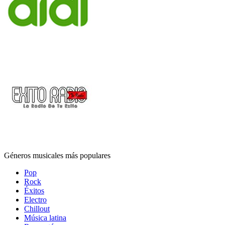
Géneros musicales más populares
Pop
Rock
Éxitos
Electro
Chillout
Música latina