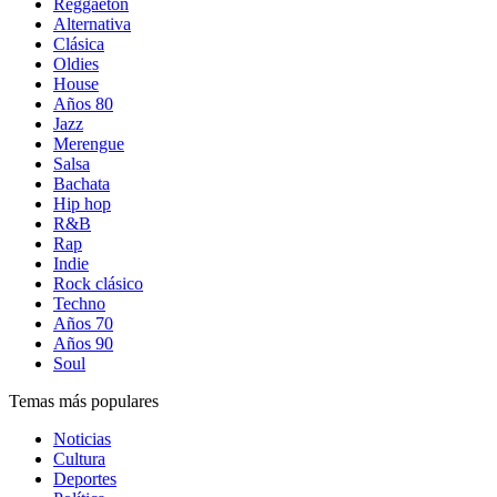
Reggaetón
Alternativa
Clásica
Oldies
House
Años 80
Jazz
Merengue
Salsa
Bachata
Hip hop
R&B
Rap
Indie
Rock clásico
Techno
Años 70
Años 90
Soul
Temas más populares
Noticias
Cultura
Deportes