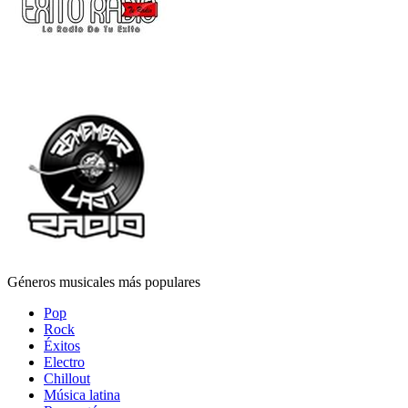
Géneros musicales más populares
Pop
Rock
Éxitos
Electro
Chillout
Música latina