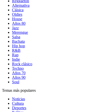
Reggaetón
Alternativa
Clásica
Oldies
House
Años 80
Jazz
Merengue
Salsa
Bachata
Hip hop
R&B
Rap
Indie
Rock clásico
Techno
Años 70
Años 90
Soul
Temas más populares
Noticias
Cultura
Deportes