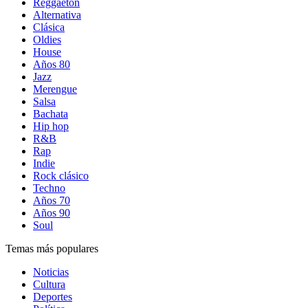
Reggaetón
Alternativa
Clásica
Oldies
House
Años 80
Jazz
Merengue
Salsa
Bachata
Hip hop
R&B
Rap
Indie
Rock clásico
Techno
Años 70
Años 90
Soul
Temas más populares
Noticias
Cultura
Deportes