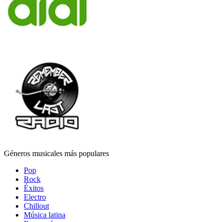
Géneros musicales más populares
Pop
Rock
Éxitos
Electro
Chillout
Música latina