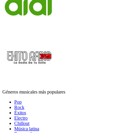
Géneros musicales más populares
Pop
Rock
Éxitos
Electro
Chillout
Música latina