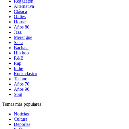
Reggaetón
Alternativa
Clásica
Oldies
House
Años 80
Jazz
Merengue
Salsa
Bachata
Hip hop
R&B
Rap
Indie
Rock clásico
Techno
Años 70
Años 90
Soul
Temas más populares
Noticias
Cultura
Deportes