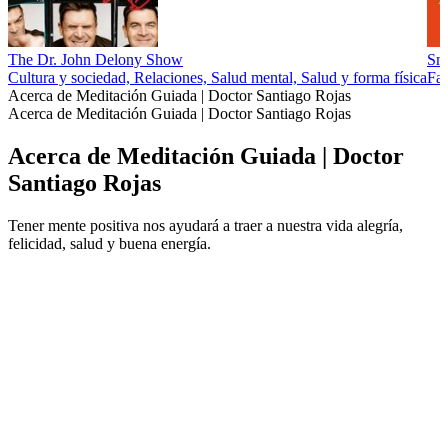
The Dr. John Delony Show
Sma
Cultura y sociedad, Relaciones, Salud mental, Salud y forma física
Fam
Acerca de Meditación Guiada | Doctor Santiago Rojas
Acerca de Meditación Guiada | Doctor Santiago Rojas
Acerca de Meditación Guiada | Doctor
Santiago Rojas
Tener mente positiva nos ayudará a traer a nuestra vida alegría,
felicidad, salud y buena energía.
Sitio web del podcast