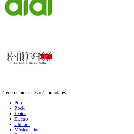
Géneros musicales más populares
Pop
Rock
Éxitos
Electro
Chillout
Música latina