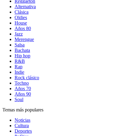
Reggaetón
Alternativa
Clásica
Oldies
House
Años 80
Jazz
Merengue
Salsa
Bachata
Hip hop
R&B
Rap
Indie
Rock clásico
Techno
Años 70
Años 90
Soul
Temas más populares
Noticias
Cultura
Deportes