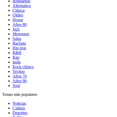
Reggaetón
Alternativa
Clásica
Oldies
House
Años 80
Jazz
Merengue
Salsa
Bachata
Hip hop
R&B
Rap
Indie
Rock clásico
Techno
Años 70
Años 90
Soul
Temas más populares
Noticias
Cultura
Deportes