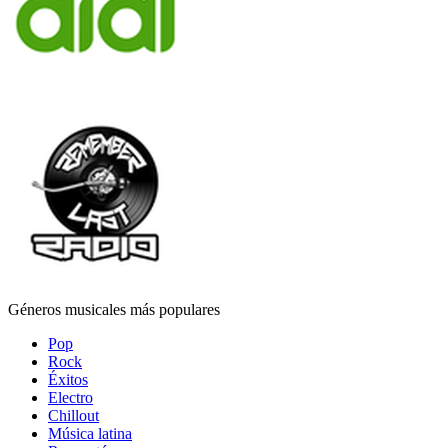
Géneros musicales más populares
Pop
Rock
Éxitos
Electro
Chillout
Música latina