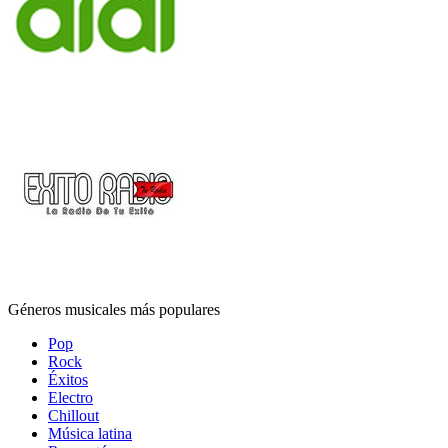
Géneros musicales más populares
Pop
Rock
Éxitos
Electro
Chillout
Música latina