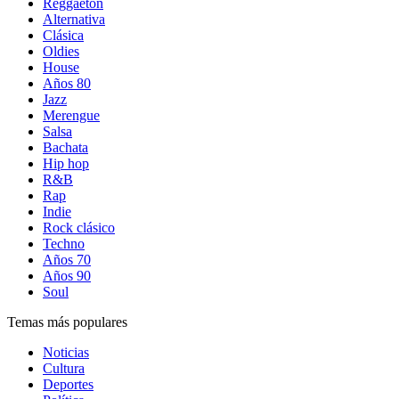
Reggaetón
Alternativa
Clásica
Oldies
House
Años 80
Jazz
Merengue
Salsa
Bachata
Hip hop
R&B
Rap
Indie
Rock clásico
Techno
Años 70
Años 90
Soul
Temas más populares
Noticias
Cultura
Deportes