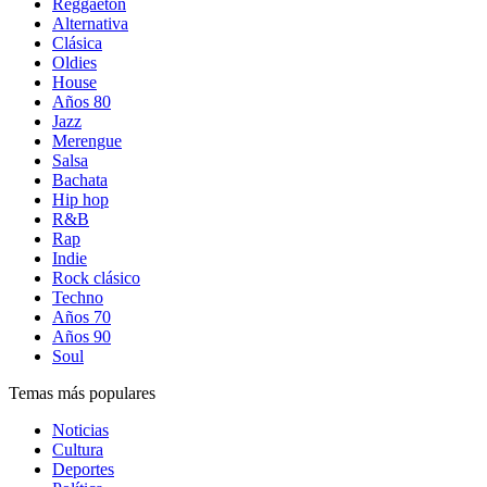
Reggaetón
Alternativa
Clásica
Oldies
House
Años 80
Jazz
Merengue
Salsa
Bachata
Hip hop
R&B
Rap
Indie
Rock clásico
Techno
Años 70
Años 90
Soul
Temas más populares
Noticias
Cultura
Deportes