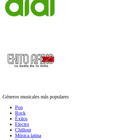
Géneros musicales más populares
Pop
Rock
Éxitos
Electro
Chillout
Música latina