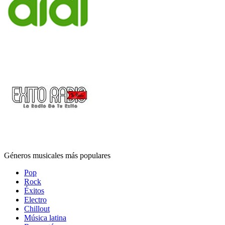
Géneros musicales más populares
Pop
Rock
Éxitos
Electro
Chillout
Música latina