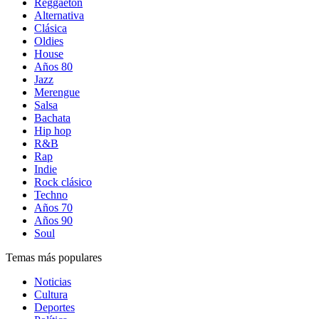
Reggaetón
Alternativa
Clásica
Oldies
House
Años 80
Jazz
Merengue
Salsa
Bachata
Hip hop
R&B
Rap
Indie
Rock clásico
Techno
Años 70
Años 90
Soul
Temas más populares
Noticias
Cultura
Deportes