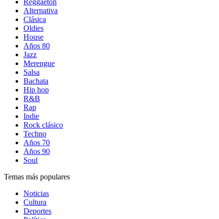
Reggaetón
Alternativa
Clásica
Oldies
House
Años 80
Jazz
Merengue
Salsa
Bachata
Hip hop
R&B
Rap
Indie
Rock clásico
Techno
Años 70
Años 90
Soul
Temas más populares
Noticias
Cultura
Deportes