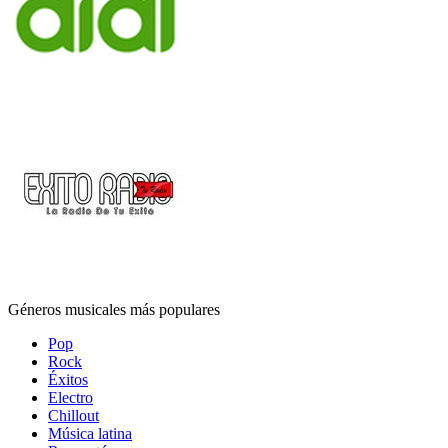
Géneros musicales más populares
Pop
Rock
Éxitos
Electro
Chillout
Música latina