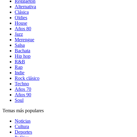
Reggaetón
Alternativa
Clásica
Oldies
House
Años 80
Jazz
Merengue
Salsa
Bachata
Hip hop
R&B
Rap
Indie
Rock clásico
Techno
Años 70
Años 90
Soul
Temas más populares
Noticias
Cultura
Deportes