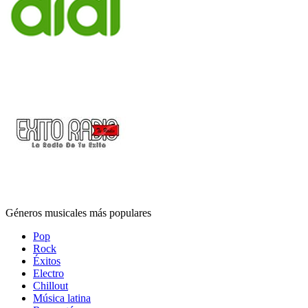
Géneros musicales más populares
Pop
Rock
Éxitos
Electro
Chillout
Música latina