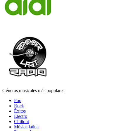
Géneros musicales más populares
Pop
Rock
Éxitos
Electro
Chillout
Música latina