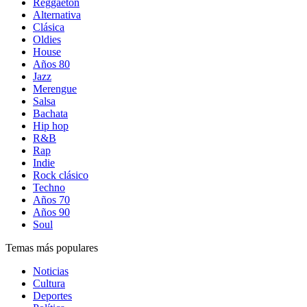
Reggaetón
Alternativa
Clásica
Oldies
House
Años 80
Jazz
Merengue
Salsa
Bachata
Hip hop
R&B
Rap
Indie
Rock clásico
Techno
Años 70
Años 90
Soul
Temas más populares
Noticias
Cultura
Deportes