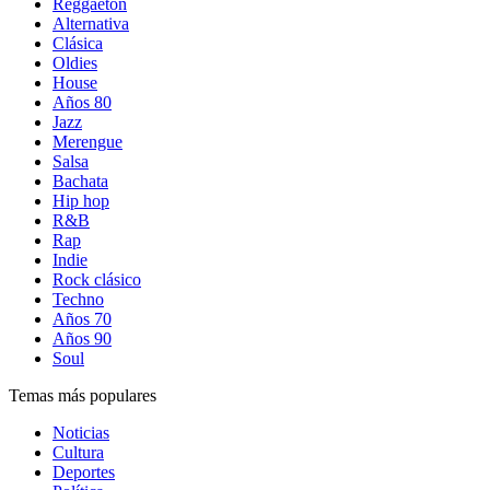
Reggaetón
Alternativa
Clásica
Oldies
House
Años 80
Jazz
Merengue
Salsa
Bachata
Hip hop
R&B
Rap
Indie
Rock clásico
Techno
Años 70
Años 90
Soul
Temas más populares
Noticias
Cultura
Deportes