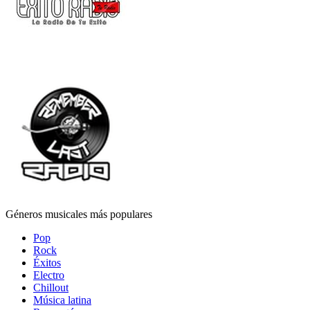
Géneros musicales más populares
Pop
Rock
Éxitos
Electro
Chillout
Música latina