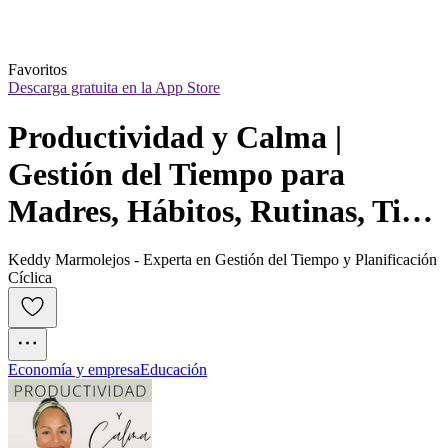
Favoritos
Descarga gratuita en la App Store
Productividad y Calma | 
Gestión del Tiempo para 
Madres, Hábitos, Rutinas, Tips 
de Organización para Mamás 
Keddy Marmolejos - Experta en Gestión del Tiempo y Planificación
Emprendedoras
Cíclica
Economía y empresa
Educación