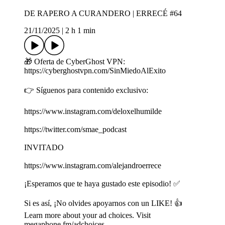
DE RAPERO A CURANDERO | ERRECÉ #64
21/11/2025
|
2 h 1 min
🎁 Oferta de CyberGhost VPN:
https://cyberghostvpn.com/SinMiedoAlExito
👉 Síguenos para contenido exclusivo:
https://www.instagram.com/deloxelhumilde
https://twitter.com/smae_podcast
INVITADO
https://www.instagram.com/alejandroerrece
¡Esperamos que te haya gustado este episodio! ✅
Si es así, ¡No olvides apoyarnos con un LIKE! 👍
Learn more about your ad choices. Visit
megaphone.fm/adchoices