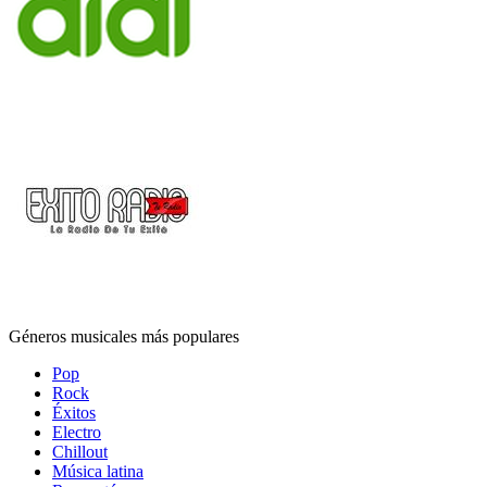
Géneros musicales más populares
Pop
Rock
Éxitos
Electro
Chillout
Música latina