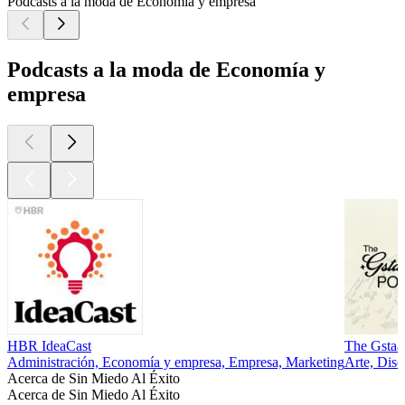
Podcasts a la moda de Economía y empresa
Podcasts a la moda de Economía y
empresa
HBR IdeaCast
The Gstaa
Administración, Economía y empresa, Empresa, Marketing
Arte, Dis
Acerca de Sin Miedo Al Éxito
Acerca de Sin Miedo Al Éxito