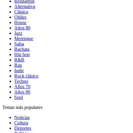
Reggaetón
Alternativa
Clásica
Oldies
House
Años 80
Jazz
Merengue
Salsa
Bachata
Hip hop
R&B
Rap
Indie
Rock clásico
Techno
Años 70
Años 90
Soul
Temas más populares
Noticias
Cultura
Deportes