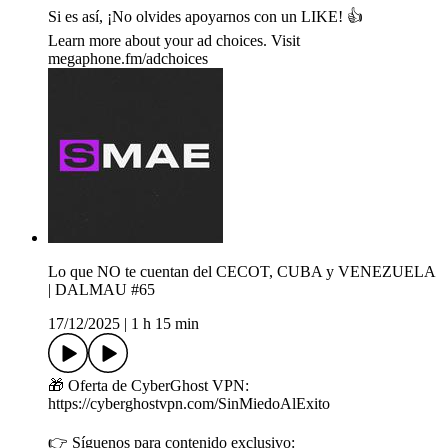
Si es así, ¡No olvides apoyarnos con un LIKE! 👍
Learn more about your ad choices. Visit
megaphone.fm/adchoices
Lo que NO te cuentan del CECOT, CUBA y VENEZUELA
| DALMAU #65
17/12/2025
|
1 h 15 min
🎁 Oferta de CyberGhost VPN:
https://cyberghostvpn.com/SinMiedoAlExito
👉 Síguenos para contenido exclusivo: