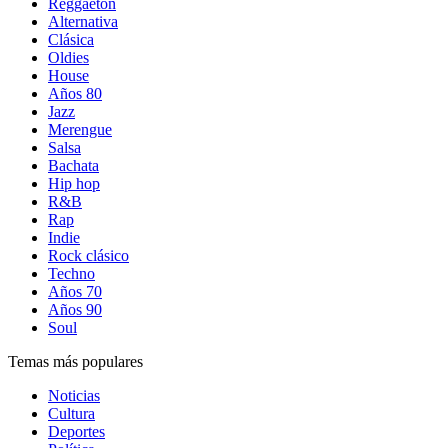
Reggaetón
Alternativa
Clásica
Oldies
House
Años 80
Jazz
Merengue
Salsa
Bachata
Hip hop
R&B
Rap
Indie
Rock clásico
Techno
Años 70
Años 90
Soul
Temas más populares
Noticias
Cultura
Deportes