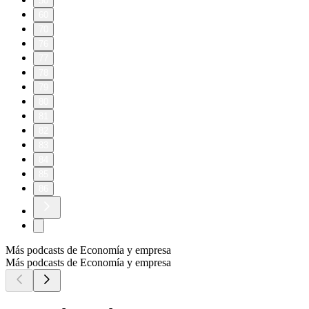
50
60
70
76
77
78
79
80
81
82
83
84
85
86
Más podcasts de Economía y empresa
Más podcasts de Economía y empresa