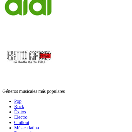
Géneros musicales más populares
Pop
Rock
Éxitos
Electro
Chillout
Música latina