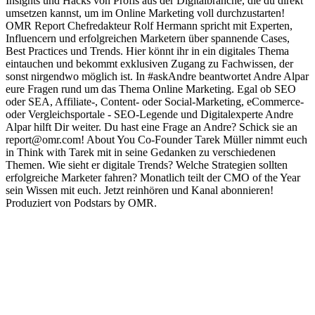
Insights und Hacks von Profis aus der Digitalbranche, die du direkt
umsetzen kannst, um im Online Marketing voll durchzustarten!
OMR Report Chefredakteur Rolf Hermann spricht mit Experten,
Influencern und erfolgreichen Marketern über spannende Cases,
Best Practices und Trends. Hier könnt ihr in ein digitales Thema
eintauchen und bekommt exklusiven Zugang zu Fachwissen, der
sonst nirgendwo möglich ist. In #askAndre beantwortet Andre Alpar
eure Fragen rund um das Thema Online Marketing. Egal ob SEO
oder SEA, Affiliate-, Content- oder Social-Marketing, eCommerce-
oder Vergleichsportale - SEO-Legende und Digitalexperte Andre
Alpar hilft Dir weiter. Du hast eine Frage an Andre? Schick sie an
report@omr.com! About You Co-Founder Tarek Müller nimmt euch
in Think with Tarek mit in seine Gedanken zu verschiedenen
Themen. Wie sieht er digitale Trends? Welche Strategien sollten
erfolgreiche Marketer fahren? Monatlich teilt der CMO of the Year
sein Wissen mit euch. Jetzt reinhören und Kanal abonnieren!
Produziert von Podstars by OMR.
Sitio web del podcast