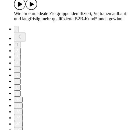
Wie ihr eure ideale Zielgruppe identifiziert, Vertrauen aufbaut
und langfristig mehr qualifizierte B2B-Kund*innen gewinnt.
1
2
3
4
5
6
7
8
9
10
11
20
30
40