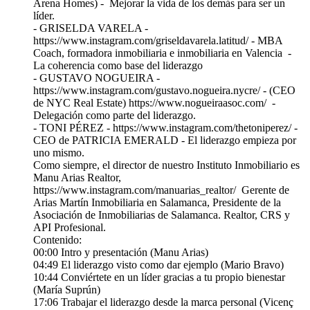
⁠⁠⁠⁠⁠Arena Homes⁠⁠⁠⁠⁠) - Mejorar la vida de los demás para ser un
líder.
- ⁠⁠⁠⁠⁠GRISELDA VARELA -
https://www.instagram.com/griseldavarela.latitud/ - MBA
Coach, formadora inmobiliaria e inmobiliaria en Valencia -
La coherencia como base del liderazgo
- ⁠GUSTAVO NOGUEIRA⁠ -
⁠https://www.instagram.com/gustavo.nogueira.nycre/⁠ - (CEO
de NYC Real Estate) ⁠https://www.nogueiraasoc.com/⁠ -
Delegación como parte del liderazgo.
- ⁠TONI PÉREZ⁠ - https://www.instagram.com/thetoniperez/ -
CEO de ⁠PATRICIA EMERALD⁠ - El liderazgo empieza por
uno mismo.
Como siempre, el director de nuestro Instituto Inmobiliario es
⁠Manu Arias Realtor⁠,
https://www.instagram.com/manuarias_realtor/ Gerente de
⁠Arias Martín Inmobiliaria en Salamanca⁠, Presidente de la
Asociación de Inmobiliarias de Salamanca. Realtor, CRS y
API Profesional.
Contenido:
00:00 Intro y presentación (Manu Arias)
04:49 El liderazgo visto como dar ejemplo (Mario Bravo)
10:44 Conviértete en un líder gracias a tu propio bienestar
(María Suprún)
17:06 Trabajar el liderazgo desde la marca personal (Vicenç