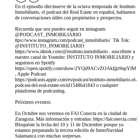
En el episodio diecinueve de la octava temporada de Instituto
Inmobiliario, el podcast del Real Estate en español, hablamos
de conversaciones útiles con propietarios y prospectos.
Recuerda que nos puedes seguir en instagram:
⁠@PODCAST_INMOBILIARIO
⁠ttps://www.instagram.com/podcast_inmobiliario/ Tik Tok:
⁠@INSTITUTO_INMOBILIARIO⁠
https://www.tiktok.com/@instituto.inmobiliario . suscribirte a
nuestro canal de Youtube: ⁠INSTITUTO INMOBILIARIO⁠ y
seguirnos en Spotify
https://open.spotify.com/show/2YQd9ACvZOAkIjjz9npYlM
, Apple Podcast
https://podcasts.apple.com/es/podcast/instituto-inmobiliario-el-
podcast-del-real-estate-en/id1548641843 o cualquier
plataforma de podcasting.⁠
Próximos eventos:
En Octubre nos veremos en FAI Conecta en la ciudad de
Zaragoza. Más información y entradas: https://faiconecta.com/
Bloquéate la fecha del 10 y 11 de Diciembre porque ya
estamos preparando la tercera edición de InmoNavidad
Salamanca con muchas sorpresas.