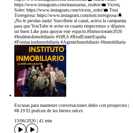
https://www.instagram.com/manuarias_realtor/💼 Vicenç
Soler: https://www.instagram.com/vicens_soler/💼 Toni
Torregrosa: https://www.instagram.com/toni.torregrosa/🔔
¡No te pierdas nada! Suscríbete al canal, activa la campanita
para que YouTube te avise en cuanto empecemos y déjanos
un buen Like para apoyar este espacio.#Inmocionate2026
#InstitutoInmobiliario #SIRA #RealEstateEspaña
#FormacionInmobiliaria #AgenteInmobiliario #Inmobiliaria
Excusas para mantener conversaciones útiles con prospectos |
#8.19 El podcast de los bienes raíces
15/06/2026
|
41 min