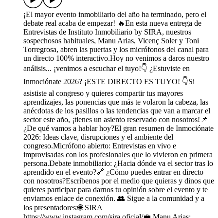
¡El mayor evento inmobiliario del año ha terminado, pero el
debate real acaba de empezar! 🔥En esta nueva entrega de
Entrevistas de Instituto Inmobiliario by SIRA, nuestros
sospechosos habituales, Manu Arias, Vicenç Soler y Toni
Torregrosa, abren las puertas y los micrófonos del canal para
un directo 100% interactivo.Hoy no venimos a daros nuestro
análisis... ¡venimos a escuchar el tuyo!👇 ¿Estuviste en
Inmociónate 2026? ¡ESTE DIRECTO ES TUYO! 👇Si
asististe al congreso y quieres compartir tus mayores
aprendizajes, las ponencias que más te volaron la cabeza, las
anécdotas de los pasillos o las tendencias que van a marcar el
sector este año, ¡tienes un asiento reservado con nosotros!📌
¿De qué vamos a hablar hoy?El gran resumen de Inmociónate
2026: Ideas clave, disrupciones y el ambiente del
congreso.Micrófono abierto: Entrevistas en vivo e
improvisadas con los profesionales que lo vivieron en primera
persona.Debate inmobiliario: ¿Hacia dónde va el sector tras lo
aprendido en el evento?🔗 ¿Cómo puedes entrar en directo
con nosotros?Escríbenos por el medio que quieras y dinos que
quieres participar para darnos tu opinión sobre el evento y te
enviamos enlace de conexión. 👥 Sigue a la comunidad y a
los presentadores:🌐 SIRA
https://www.instagram.com/sira.oficial/💼 Manu Arias: