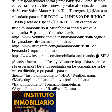
de la responsabilidad social (Inmosolidarios).Como siempre,
entrevistas frescas, ideas nuevas y valor al sector, de la mano
de Vicenç Soler, Manu Arias y Toni Torregrosa.🗓️ ¡Marca tu
calendario para el DIRECTO!📅 LUNES 29 DE JUNIO⏰
19:00h (Hora de España)📺 DIRECTO en el canal de
Instituto Inmobiliario📌 Suscríbete al canal y activa la
campanita 🔔 para que YouTube te avise:
https://www.youtube.com/@institutoinmobiliario👥 Sigue a
los ganadores:💼 Garlan Inmobiliaria:
https://www.instagram.com/garlaninmobiliaria/💼 San
Fernando Grupo Inmobiliario:
https://www.instagram.com/inmobiliariasanfernando/🏠 SIRA
(Spanish International Realty Alliance): https://sira-store.es/
¡Te esperamos! Deja tus preguntas en los comentarios si los
ves en diferido, o prepáralas para el
directo.#InstitutoInmobiliario #SIRA #RealtorEspaña
#MarketingInmobiliario #InnovacionInmobiliaria
#ExitoInmobiliario #FormacionInmobiliaria
#AgenteInmobiliario #RealEstateEspaña