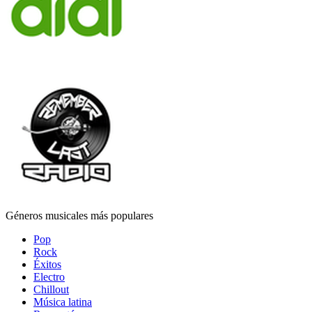
Géneros musicales más populares
Pop
Rock
Éxitos
Electro
Chillout
Música latina