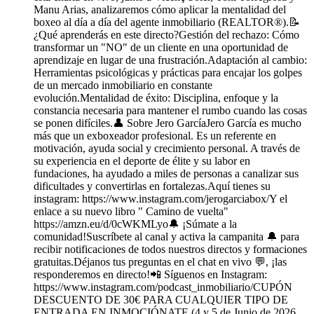
Manu Arias, analizaremos cómo aplicar la mentalidad del
boxeo al día a día del agente inmobiliario (REALTOR®).📝
¿Qué aprenderás en este directo?Gestión del rechazo: Cómo
transformar un "NO" de un cliente en una oportunidad de
aprendizaje en lugar de una frustración.Adaptación al cambio:
Herramientas psicológicas y prácticas para encajar los golpes
de un mercado inmobiliario en constante
evolución.Mentalidad de éxito: Disciplina, enfoque y la
constancia necesaria para mantener el rumbo cuando las cosas
se ponen difíciles.👤 Sobre Jero GarcíaJero García es mucho
más que un exboxeador profesional. Es un referente en
motivación, ayuda social y crecimiento personal. A través de
su experiencia en el deporte de élite y su labor en
fundaciones, ha ayudado a miles de personas a canalizar sus
dificultades y convertirlas en fortalezas.Aquí tienes su
instagram: https://www.instagram.com/jerogarciabox/Y el
enlace a su nuevo libro " Camino de vuelta"
https://amzn.eu/d/0cWKMLyo🔔 ¡Súmate a la
comunidad!Suscríbete al canal y activa la campanita 🔔 para
recibir notificaciones de todos nuestros directos y formaciones
gratuitas.Déjanos tus preguntas en el chat en vivo 💬, ¡las
responderemos en directo!📲 Síguenos en Instagram:
https://www.instagram.com/podcast_inmobiliario/CUPÓN
DESCUENTO DE 30€ PARA CUALQUIER TIPO DE
ENTRADA EN INMOCIÓNATE (4 y 5 de Junio de 2026