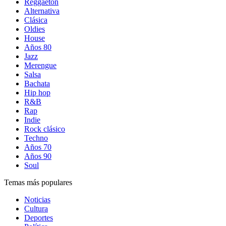
Reggaetón
Alternativa
Clásica
Oldies
House
Años 80
Jazz
Merengue
Salsa
Bachata
Hip hop
R&B
Rap
Indie
Rock clásico
Techno
Años 70
Años 90
Soul
Temas más populares
Noticias
Cultura
Deportes