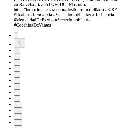
en Barcelona): 26STUE6D95 Más info:
https://inmocionate.sira.com/#InstitutoInmobiliario #SIRA
#Realtor #JeroGarcia #VentasInmobiliarias #Resiliencia
#MentalidadDeExxito #SectorInmobiliario
#CoachingDeVentas
1
2
3
4
5
6
7
8
9
10
11
20
30