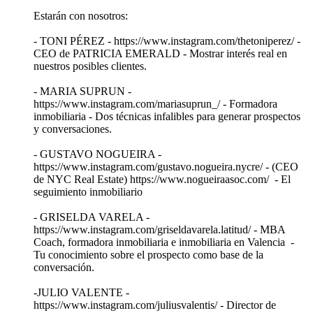
Estarán con nosotros:
- ⁠TONI PÉREZ⁠ - https://www.instagram.com/thetoniperez/ -
CEO de ⁠PATRICIA EMERALD⁠ - Mostrar interés real en
nuestros posibles clientes.
- ⁠⁠⁠⁠⁠MARIA SUPRUN⁠⁠⁠⁠⁠ -
https://www.instagram.com/mariasuprun_/ - Formadora
inmobiliaria - Dos técnicas infalibles para generar prospectos
y conversaciones.
- ⁠GUSTAVO NOGUEIRA⁠ -
⁠https://www.instagram.com/gustavo.nogueira.nycre/⁠ - (CEO
de NYC Real Estate) ⁠https://www.nogueiraasoc.com/⁠ - El
seguimiento inmobiliario
- ⁠⁠⁠⁠⁠GRISELDA VARELA -
https://www.instagram.com/griseldavarela.latitud/ - MBA
Coach, formadora inmobiliaria e inmobiliaria en Valencia -
Tu conocimiento sobre el prospecto como base de la
conversación.
-⁠JULIO VALENTE -⁠
⁠https://www.instagram.com/juliusvalentis/⁠ - Director de