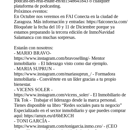
podcast-del-real-estate-en/id1548641843 o cualquier
plataforma de podcasting.⁠
Próximos eventos:
En Octubre nos veremos en FAI Conecta en la ciudad de
Zaragoza. Más información y entradas: https://faiconecta.com/
Bloquéate la fecha del 10 y 11 de Diciembre porque ya
estamos preparando la tercera edición de InmoNavidad
Salamanca con muchas sorpresas.
Estarán con nosotros:
- ⁠⁠⁠⁠⁠MARIO BRAVO-
https://www.instagram.com/bravoselling/- Mentor
inmobiliario - El liderazgo visto como dar ejemplo.
- ⁠⁠⁠⁠⁠MARIA SUPRUN⁠⁠⁠⁠⁠ -
https://www.instagram.com/mariasuprun_/ - Formadora
inmobiliaria - Conviértete en un líder gracias a tu propio
bienestar.
- ⁠⁠⁠⁠⁠VICENS SOLER⁠⁠⁠⁠⁠ -
https://www.instagram.com/vicens_soler/ - El Inmobiliario de
Tik Tok - Trabajar el liderazgo desde la marca personal.
Tienes disponible su libro “Redes sociales para tu negocio”
Especializado en el sector inmobiliario y que puedes comprar
aquí: ⁠https://amzn.eu/d/6bEKCH
- ⁠TONI GARCÍA⁠⁠⁠⁠⁠ -
https://www.instagram.com/tonigarcia.inmo.ceo/ - (CEO