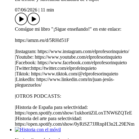
07/06/2026
|
11 min
Consígue mi libro "¡Sigue enseñando!" en este enlace:
https://amzn.eu/d/5RHd51F
|Instagram: https://www.instagram.com/elprofesorinquieto/
|Youtube: https://www.youtube.com/elprofesorinquieto
|Facebook: https://www.facebook.com/elprofesorinquieto
|Twitter:https://twitter.com/elprofeinquieto
|Tiktok: https://www.tiktok.com/@elprofesorinquieto
|LinkedIn: https://www.linkedin.com/in/juan-jesús-
pleguezuelos/
|OTROS PODCASTS:
|Historia de España para selectividad:
https://open.spotify.com/show/1ukhoriiZiLoxTNW6ZQTeE
|Historia del arte para selectividad:
https://open.spotify.com/show/0yRiSZ7JJRnpH3n2L29ENm