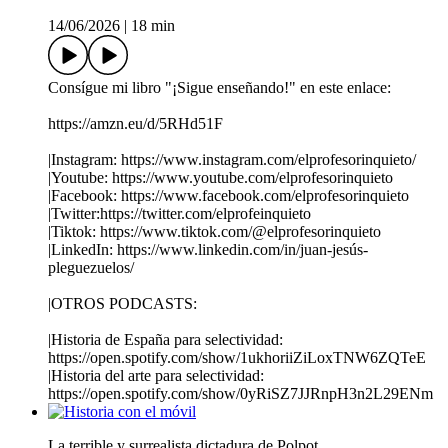
14/06/2026
|
18 min
Consígue mi libro "¡Sigue enseñando!" en este enlace:
https://amzn.eu/d/5RHd51F
|Instagram: https://www.instagram.com/elprofesorinquieto/
|Youtube: https://www.youtube.com/elprofesorinquieto
|Facebook: https://www.facebook.com/elprofesorinquieto
|Twitter:https://twitter.com/elprofeinquieto
|Tiktok: https://www.tiktok.com/@elprofesorinquieto
|LinkedIn: https://www.linkedin.com/in/juan-jesús-
pleguezuelos/
|OTROS PODCASTS:
|Historia de España para selectividad:
https://open.spotify.com/show/1ukhoriiZiLoxTNW6ZQTeE
|Historia del arte para selectividad:
https://open.spotify.com/show/0yRiSZ7JJRnpH3n2L29ENm
La terrible y surrealista dictadura de Polpot