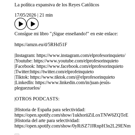
La política expansiva de los Reyes Católicos
17/05/2026
|
21 min
Consígue mi libro "¡Sigue enseñando!" en este enlace:
https://amzn.eu/d/5RHd51F
|Instagram: https://www.instagram.com/elprofesorinquieto/
|Youtube: https://www.youtube.com/elprofesorinquieto
|Facebook: https://www.facebook.com/elprofesorinquieto
|Twitter:https://twitter.com/elprofeinquieto
|Tiktok: https://www.tiktok.com/@elprofesorinquieto
|LinkedIn: https://www.linkedin.com/in/juan-jesús-
pleguezuelos/
|OTROS PODCASTS:
|Historia de España para selectividad:
https://open.spotify.com/show/1ukhoriiZiLoxTNW6ZQTeE
|Historia del arte para selectividad:
https://open.spotify.com/show/0yRiSZ7JJRnpH3n2L29ENm