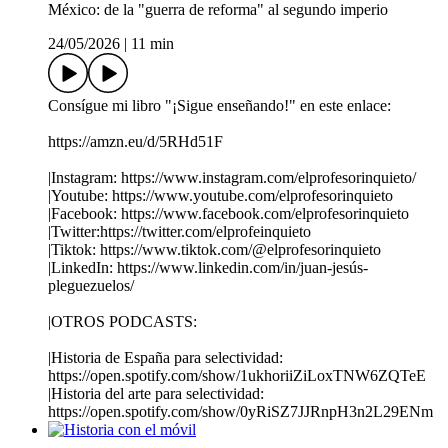
México: de la "guerra de reforma" al segundo imperio
24/05/2026
|
11 min
Consígue mi libro "¡Sigue enseñando!" en este enlace:
https://amzn.eu/d/5RHd51F
|Instagram: https://www.instagram.com/elprofesorinquieto/
|Youtube: https://www.youtube.com/elprofesorinquieto
|Facebook: https://www.facebook.com/elprofesorinquieto
|Twitter:https://twitter.com/elprofeinquieto
|Tiktok: https://www.tiktok.com/@elprofesorinquieto
|LinkedIn: https://www.linkedin.com/in/juan-jesús-
pleguezuelos/
|OTROS PODCASTS:
|Historia de España para selectividad:
https://open.spotify.com/show/1ukhoriiZiLoxTNW6ZQTeE
|Historia del arte para selectividad:
https://open.spotify.com/show/0yRiSZ7JJRnpH3n2L29ENm