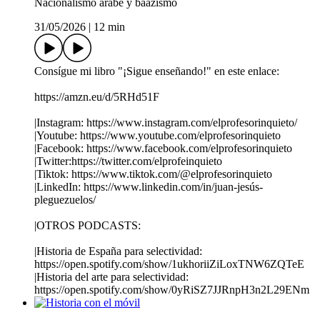
Nacionalismo árabe y baazismo
31/05/2026
|
12 min
Consígue mi libro "¡Sigue enseñando!" en este enlace:
https://amzn.eu/d/5RHd51F
|Instagram: https://www.instagram.com/elprofesorinquieto/
|Youtube: https://www.youtube.com/elprofesorinquieto
|Facebook: https://www.facebook.com/elprofesorinquieto
|Twitter:https://twitter.com/elprofeinquieto
|Tiktok: https://www.tiktok.com/@elprofesorinquieto
|LinkedIn: https://www.linkedin.com/in/juan-jesús-
pleguezuelos/
|OTROS PODCASTS:
|Historia de España para selectividad:
https://open.spotify.com/show/1ukhoriiZiLoxTNW6ZQTeE
|Historia del arte para selectividad:
https://open.spotify.com/show/0yRiSZ7JJRnpH3n2L29ENm