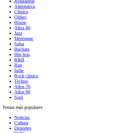
Reggaetón
Alternativa
Clásica
Oldies
House
Años 80
Jazz
Merengue
Salsa
Bachata
Hip hop
R&B
Rap
Indie
Rock clásico
Techno
Años 70
Años 90
Soul
Temas más populares
Noticias
Cultura
Deportes