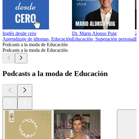
Inglés desde cero
Dr. Mario Alonso Puig
Z
Aprendizaje de idiomas, Educación
Educación, Superación personal
E
Podcasts a la moda de Educación
Podcasts a la moda de Educación
Podcasts a la moda de Educación