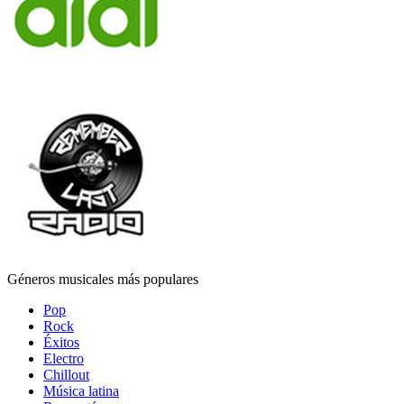
Géneros musicales más populares
Pop
Rock
Éxitos
Electro
Chillout
Música latina