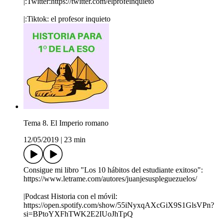
|:Twitter:https://twitter.com/elprofeinquieto
|:Tiktok: el profesor inquieto
Tema 8. El Imperio romano
12/05/2019
|
23 min
Consigue mi libro "Los 10 hábitos del estudiante exitoso":
https://www.letrame.com/autores/juanjesuspleguezuelos/
|Podcast Historia con el móvil:
https://open.spotify.com/show/55iNyxqAXcGiX9S1GlsVPn?
si=BPtoYXFhTWK2E2IUoJhTpQ