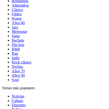
Reggaetón
Alternativa
Clásica
Oldies
House
Años 80
Jazz
Merengue
Salsa
Bachata
Hip hop
R&B
Rap
Indie
Rock clásico
Techno
Años 70
Años 90
Soul
Temas más populares
Noticias
Cultura
Deportes