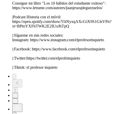
Consigue mi libro "Los 10 hábitos del estudiante exitoso":
https://www.letrame.com/autores/juanjesuspleguezuelos/
|Podcast Historia con el móvil:
https://open.spotify.com/show/55iNyxqAXcGiX9S1GlsVPn?
si=BPtoYXFhTWK2E2IUoJhTpQ
|:Sígueme en mis redes sociales:
Instagram: https://www.instagram.com/elprofesorinquieto
|:Facebook: https://www.facebook.com/elprofesorinquieto
|:Twitter:https://twitter.com/elprofeinquieto
|:Tiktok: el profesor inquieto
1
2
3