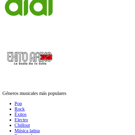
Géneros musicales más populares
Pop
Rock
Éxitos
Electro
Chillout
Música latina