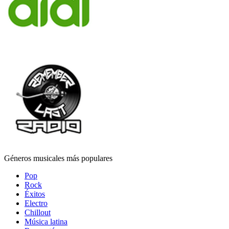
Géneros musicales más populares
Pop
Rock
Éxitos
Electro
Chillout
Música latina