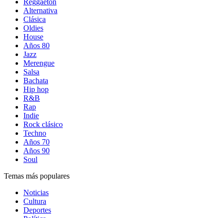
Reggaetón
Alternativa
Clásica
Oldies
House
Años 80
Jazz
Merengue
Salsa
Bachata
Hip hop
R&B
Rap
Indie
Rock clásico
Techno
Años 70
Años 90
Soul
Temas más populares
Noticias
Cultura
Deportes