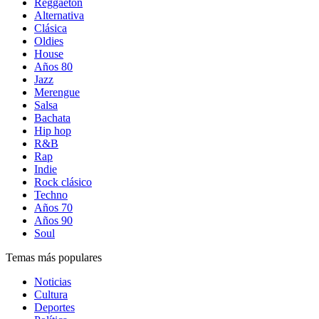
Reggaetón
Alternativa
Clásica
Oldies
House
Años 80
Jazz
Merengue
Salsa
Bachata
Hip hop
R&B
Rap
Indie
Rock clásico
Techno
Años 70
Años 90
Soul
Temas más populares
Noticias
Cultura
Deportes