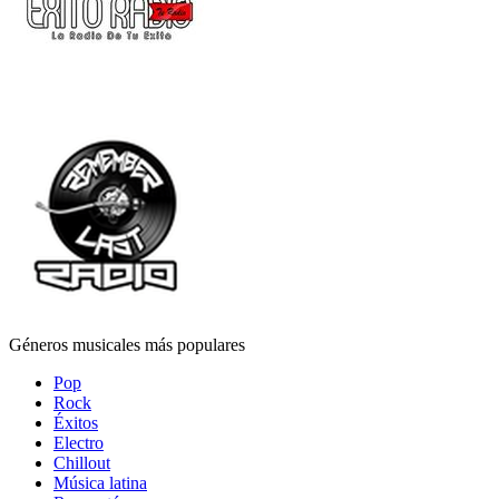
Géneros musicales más populares
Pop
Rock
Éxitos
Electro
Chillout
Música latina