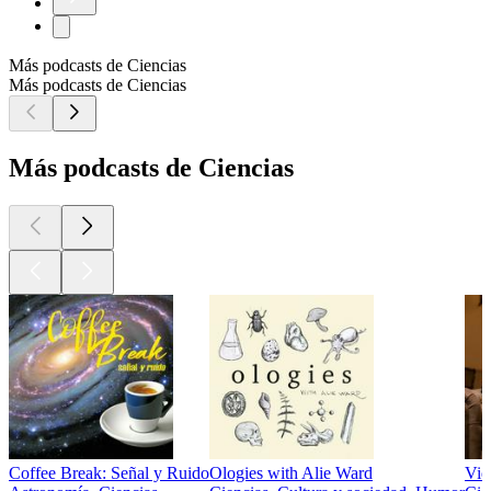
Más podcasts de Ciencias
Más podcasts de Ciencias
Más podcasts de Ciencias
Coffee Break: Señal y Ruido
Ologies with Alie Ward
Vid