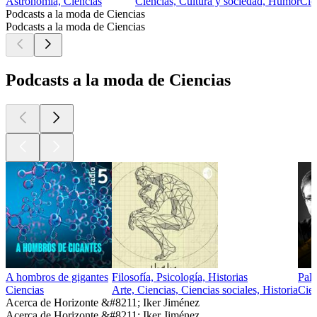
Astronomía, Ciencias
Ciencias, Cultura y sociedad, Humor
Cie
Podcasts a la moda de Ciencias
Podcasts a la moda de Ciencias
Podcasts a la moda de Ciencias
A hombros de gigantes
Filosofía, Psicología, Historias
Pala
Ciencias
Arte, Ciencias, Ciencias sociales, Historia
Cien
Acerca de Horizonte &#8211; Iker Jiménez
Acerca de Horizonte &#8211; Iker Jiménez