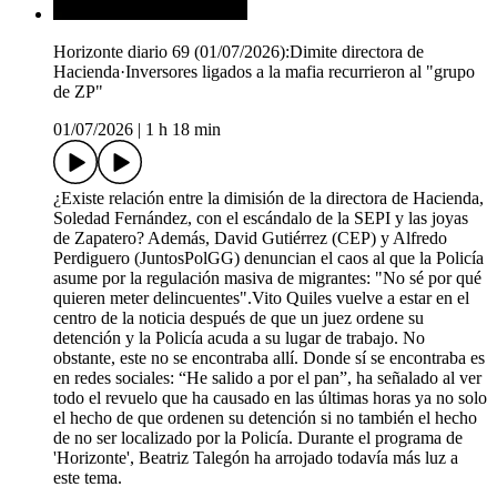
Horizonte diario 69 (01/07/2026):Dimite directora de
Hacienda·Inversores ligados a la mafia recurrieron al "grupo
de ZP"
01/07/2026
|
1 h 18 min
¿Existe relación entre la dimisión de la directora de Hacienda,
Soledad Fernández, con el escándalo de la SEPI y las joyas
de Zapatero? Además, David Gutiérrez (CEP) y Alfredo
Perdiguero (JuntosPolGG) denuncian el caos al que la Policía
asume por la regulación masiva de migrantes: "No sé por qué
quieren meter delincuentes".Vito Quiles vuelve a estar en el
centro de la noticia después de que un juez ordene su
detención y la Policía acuda a su lugar de trabajo. No
obstante, este no se encontraba allí. Donde sí se encontraba es
en redes sociales: “He salido a por el pan”, ha señalado al ver
todo el revuelo que ha causado en las últimas horas ya no solo
el hecho de que ordenen su detención si no también el hecho
de no ser localizado por la Policía. Durante el programa de
'Horizonte', Beatriz Talegón ha arrojado todavía más luz a
este tema.