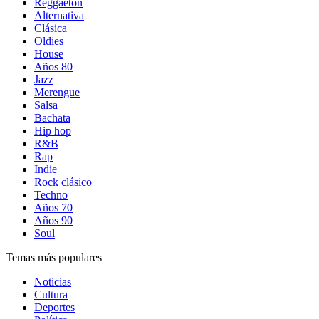
Reggaetón
Alternativa
Clásica
Oldies
House
Años 80
Jazz
Merengue
Salsa
Bachata
Hip hop
R&B
Rap
Indie
Rock clásico
Techno
Años 70
Años 90
Soul
Temas más populares
Noticias
Cultura
Deportes