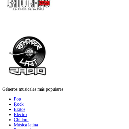
Géneros musicales más populares
Pop
Rock
Éxitos
Electro
Chillout
Música latina