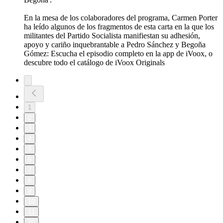
En la mesa de los colaboradores del programa, Carmen Porter
ha leído algunos de los fragmentos de esta carta en la que los
militantes del Partido Socialista manifiestan su adhesión,
apoyo y cariño inquebrantable a Pedro Sánchez y Begoña
Gómez: Escucha el episodio completo en la app de iVoox, o
descubre todo el catálogo de iVoox Originals
1
2
3
4
5
6
7
8
9
10
11
20