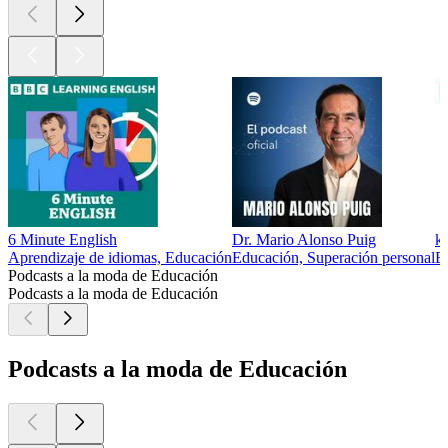
6 Minute English
Dr. Mario Alonso Puig
k
Aprendizaje de idiomas, Educación
Educación, Superación personal
Ed
Podcasts a la moda de Educación
Podcasts a la moda de Educación
Podcasts a la moda de Educación