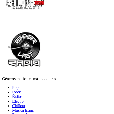
Géneros musicales más populares
Pop
Rock
Éxitos
Electro
Chillout
Música latina