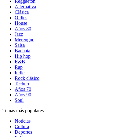
Reggaetón
Alternativa
Clásica
Oldies
House
Años 80
Jazz
Merengue
Salsa
Bachata
Hip hop
R&B
Rap
Indie
Rock clásico
Techno
Años 70
Años 90
Soul
Temas más populares
Noticias
Cultura
Deportes