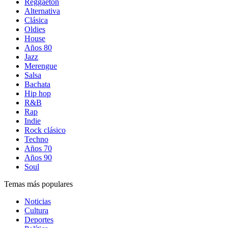
Reggaetón
Alternativa
Clásica
Oldies
House
Años 80
Jazz
Merengue
Salsa
Bachata
Hip hop
R&B
Rap
Indie
Rock clásico
Techno
Años 70
Años 90
Soul
Temas más populares
Noticias
Cultura
Deportes