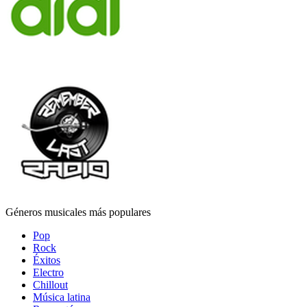
Géneros musicales más populares
Pop
Rock
Éxitos
Electro
Chillout
Música latina