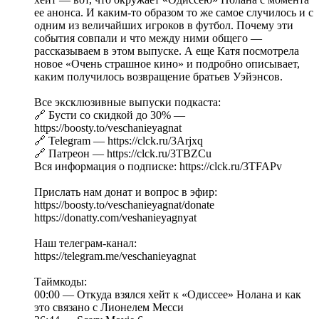
ее анонса. И каким-то образом то же самое случилось и с
одним из величайших игроков в футбол. Почему эти
события совпали и что между ними общего —
рассказываем в этом выпуске. А еще Катя посмотрела
новое «Очень страшное кино» и подробно описывает,
каким получилось возвращение братьев Уэйэнсов.
Все эксклюзивные выпуски подкаста:
🔗 Бусти со скидкой до 30% —
https://boosty.to/veschanieyagnat
🔗 Telegram — https://clck.ru/3Arjxq
🔗 Патреон — https://clck.ru/3TBZCu
Вся информация о подписке: https://clck.ru/3TFAPv
Прислать нам донат и вопрос в эфир:
https://boosty.to/veschanieyagnat/donate
https://donatty.com/veshanieyagnyat
Наш телеграм-канал:
https://telegram.me/veschanieyagnat
Таймкоды:
00:00 — Откуда взялся хейт к «Одиссее» Нолана и как
это связано с Лионелем Месси