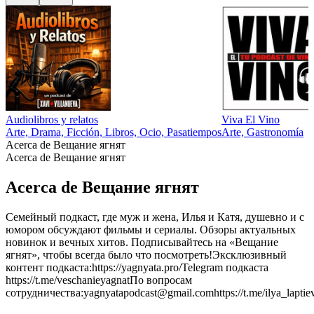
Audiolibros y relatos
Viva El Vino
Arte, Drama, Ficción, Libros, Ocio, Pasatiempos
Arte, Gastronomía
Acerca de Вещание ягнят
Acerca de Вещание ягнят
Acerca de Вещание ягнят
Семейный подкаст, где муж и жена, Илья и Катя, душевно и с
юмором обсуждают фильмы и сериалы. Обзоры актуальных
новинок и вечных хитов. Подписывайтесь на «Вещание
ягнят», чтобы всегда было что посмотреть!Эксклюзивный
контент подкаста:https://yagnyata.pro/Telegram подкаста
https://t.me/veschanieyagnatПо вопросам
сотрудничества:yagnyatapodcast@gmail.comhttps://t.me/ilya_laptie
Sitio web del podcast