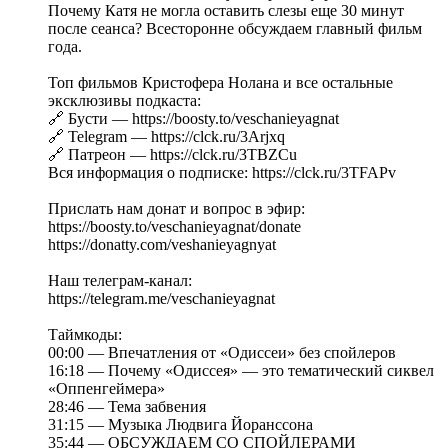
Почему Катя не могла оставить слезы еще 30 минут
после сеанса? Всесторонне обсуждаем главный фильм
года.
Топ фильмов Кристофера Нолана и все остальные
эксклюзивы подкаста:
🔗 Бусти — https://boosty.to/veschanieyagnat
🔗 Telegram — https://clck.ru/3Arjxq
🔗 Патреон — https://clck.ru/3TBZCu
Вся информация о подписке: https://clck.ru/3TFAPv
Прислать нам донат и вопрос в эфир:
https://boosty.to/veschanieyagnat/donate
https://donatty.com/veshanieyagnyat
Наш телеграм-канал:
https://telegram.me/veschanieyagnat
Таймкоды:
00:00 — Впечатления от «Одиссеи» без спойлеров
16:18 — Почему «Одиссея» — это тематический сиквел
«Оппенгеймера»
28:46 — Тема забвения
31:15 — Музыка Людвига Йоранссона
35:44 — ОБСУЖДАЕМ СО СПОЙЛЕРАМИ