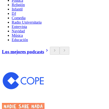
Política
Religión
Infantil
DJ
Comedia
Radio Universitaria
Entrevista
Navidad
Música
Educación
Los mejores podcasts