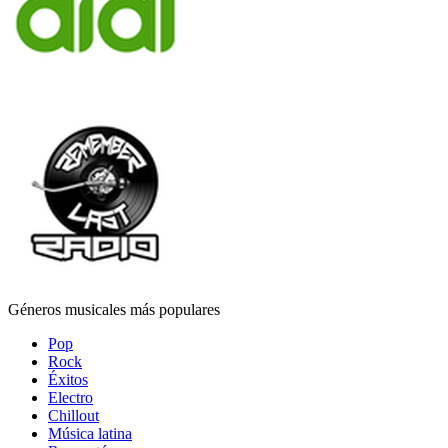
Géneros musicales más populares
Pop
Rock
Éxitos
Electro
Chillout
Música latina