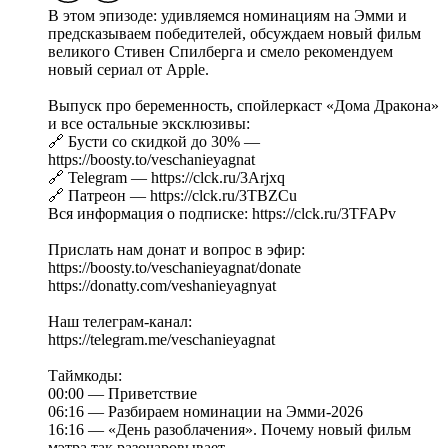
В этом эпизоде: удивляемся номинациям на Эмми и
предсказываем победителей, обсуждаем новый фильм
великого Стивен Спилберга и смело рекомендуем
новый сериал от Apple.
Выпуск про беременность, спойлеркаст «Дома Дракона»
и все остальные эксклюзивы:
🔗 Бусти со скидкой до 30% —
https://boosty.to/veschanieyagnat
🔗 Telegram — https://clck.ru/3Arjxq
🔗 Патреон — https://clck.ru/3TBZCu
Вся информация о подписке: https://clck.ru/3TFAPv
Прислать нам донат и вопрос в эфир:
https://boosty.to/veschanieyagnat/donate
https://donatty.com/veshanieyagnyat
Наш телеграм-канал:
https://telegram.me/veschanieyagnat
Таймкоды:
00:00 — Приветствие
06:16 — Разбираем номинации на Эмми-2026
16:16 — «День разоблачения». Почему новый фильм
мэтра так разочаровывает