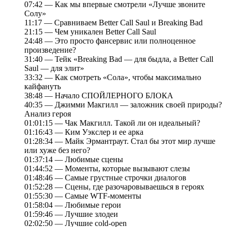
07:42 — Как мы впервые смотрели «Лучше звоните
Солу»
11:17 — Сравниваем Better Call Saul и Breaking Bad
21:15 — Чем уникален Better Call Saul
24:48 — Это просто фансервис или полноценное
произведение?
31:40 — Тейк «Breaking Bad — для быдла, а Better Call
Saul — для элит»
33:32 — Как смотреть «Сола», чтобы максимально
кайфануть
38:48 — Начало СПОЙЛЕРНОГО БЛОКА
40:35 — Джимми Макгилл — заложник своей природы?
Анализ героя
01:01:15 — Чак Макгилл. Такой ли он идеальный?
01:16:43 — Ким Уэкслер и ее арка
01:28:34 — Майк Эрмантраут. Стал бы этот мир лучше
или хуже без него?
01:37:14 — Любимые сцены
01:44:52 — Моменты, которые вызывают слезы
01:48:46 — Самые грустные строчки диалогов
01:52:28 — Сцены, где разочаровываешься в героях
01:55:30 — Самые WTF-моменты
01:58:04 — Любимые герои
01:59:46 — Лучшие злодеи
02:02:50 — Лучшие cold-open