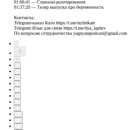
01:06:41 — Сериалы-разочарования
01:37:20 — Тизер выпуска про беременность
Контакты:
Telegram-канал Кати https://t.me/stylistkate
Telegram Ильи для связи https://t.me/ilya_laptiev
По вопросам сотрудничества yagnyatapodcast@gmail.com
1
2
3
4
5
6
7
8
9
10
11
19