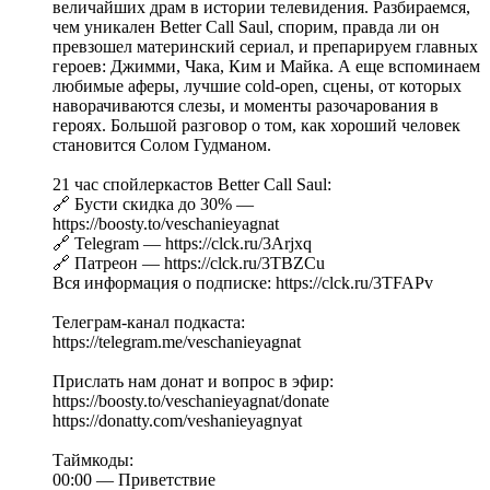
величайших драм в истории телевидения. Разбираемся,
чем уникален Better Call Saul, спорим, правда ли он
превзошел материнский сериал, и препарируем главных
героев: Джимми, Чака, Ким и Майка. А еще вспоминаем
любимые аферы, лучшие cold-open, сцены, от которых
наворачиваются слезы, и моменты разочарования в
героях. Большой разговор о том, как хороший человек
становится Солом Гудманом.
21 час спойлеркастов Better Call Saul:
🔗 Бусти скидка до 30% —
https://boosty.to/veschanieyagnat
🔗 Telegram — https://clck.ru/3Arjxq
🔗 Патреон — https://clck.ru/3TBZCu
Вся информация о подписке: https://clck.ru/3TFAPv
Телеграм-канал подкаста:
https://telegram.me/veschanieyagnat
Прислать нам донат и вопрос в эфир:
https://boosty.to/veschanieyagnat/donate
https://donatty.com/veshanieyagnyat
Таймкоды:
00:00 — Приветствие