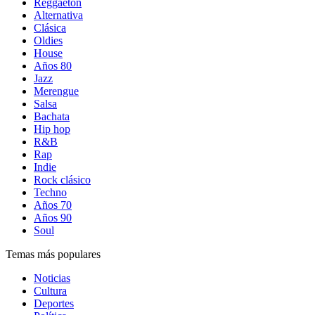
Reggaetón
Alternativa
Clásica
Oldies
House
Años 80
Jazz
Merengue
Salsa
Bachata
Hip hop
R&B
Rap
Indie
Rock clásico
Techno
Años 70
Años 90
Soul
Temas más populares
Noticias
Cultura
Deportes