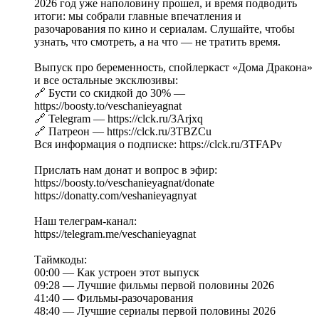
2026 год уже наполовину прошел, и время подводить
итоги: мы собрали главные впечатления и
разочарования по кино и сериалам. Слушайте, чтобы
узнать, что смотреть, а на что — не тратить время.
Выпуск про беременность, спойлеркаст «Дома Дракона»
и все остальные эксклюзивы:
🔗 Бусти со скидкой до 30% —
https://boosty.to/veschanieyagnat
🔗 Telegram — https://clck.ru/3Arjxq
🔗 Патреон — https://clck.ru/3TBZCu
Вся информация о подписке: https://clck.ru/3TFAPv
Прислать нам донат и вопрос в эфир:
https://boosty.to/veschanieyagnat/donate
https://donatty.com/veshanieyagnyat
Наш телеграм-канал:
https://telegram.me/veschanieyagnat
Таймкоды:
00:00 — Как устроен этот выпуск
09:28 — Лучшие фильмы первой половины 2026
41:40 — Фильмы-разочарования
48:40 — Лучшие сериалы первой половины 2026