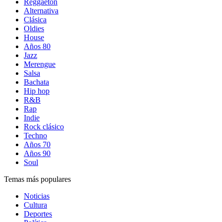
Reggaetón
Alternativa
Clásica
Oldies
House
Años 80
Jazz
Merengue
Salsa
Bachata
Hip hop
R&B
Rap
Indie
Rock clásico
Techno
Años 70
Años 90
Soul
Temas más populares
Noticias
Cultura
Deportes