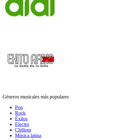
Géneros musicales más populares
Pop
Rock
Éxitos
Electro
Chillout
Música latina