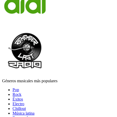
Géneros musicales más populares
Pop
Rock
Éxitos
Electro
Chillout
Música latina