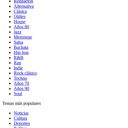
Reggaetón
Alternativa
Clásica
Oldies
House
Años 80
Jazz
Merengue
Salsa
Bachata
Hip hop
R&B
Rap
Indie
Rock clásico
Techno
Años 70
Años 90
Soul
Temas más populares
Noticias
Cultura
Deportes