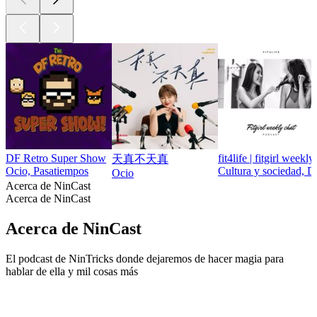
DF Retro Super Show
fit4life | fitgirl weekly
天真不天真
Ocio, Pasatiempos
Cultura y sociedad, Di
Ocio
Acerca de NinCast
Acerca de NinCast
Acerca de NinCast
El podcast de NinTricks donde dejaremos de hacer magia para
hablar de ella y mil cosas más
Sitio web del podcast