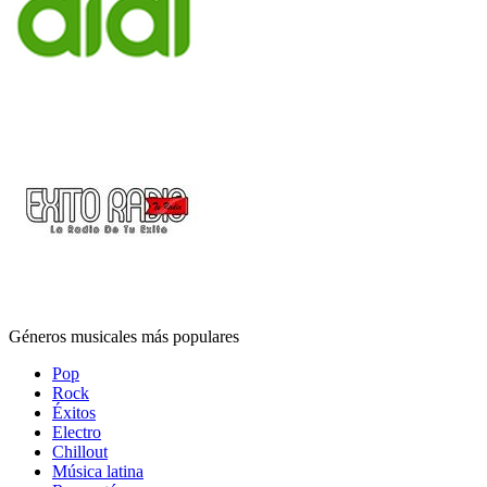
Géneros musicales más populares
Pop
Rock
Éxitos
Electro
Chillout
Música latina