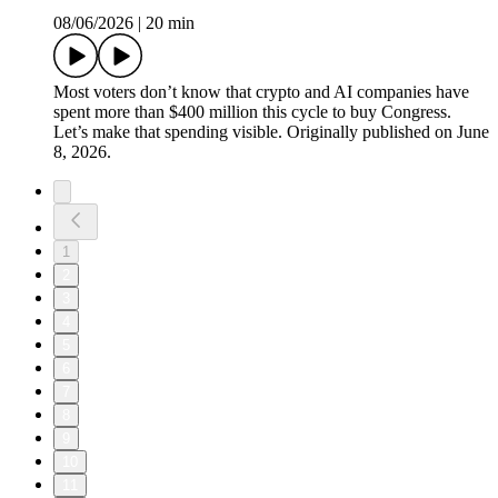
08/06/2026
|
20 min
Most voters don’t know that crypto and AI companies have
spent more than $400 million this cycle to buy Congress.
Let’s make that spending visible. Originally published on June
8, 2026.
1
2
3
4
5
6
7
8
9
10
11