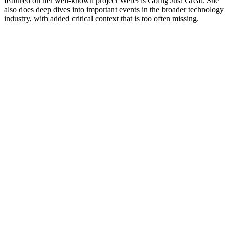
featured on her well-known project Web3 is Going Just Great. She
also does deep dives into important events in the broader technology
industry, with added critical context that is too often missing.
Sitio web del podcast