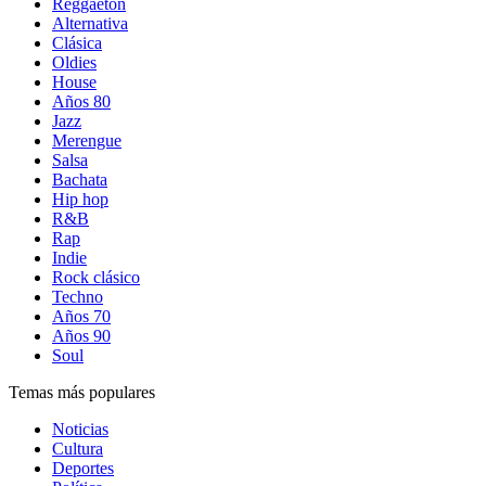
Reggaetón
Alternativa
Clásica
Oldies
House
Años 80
Jazz
Merengue
Salsa
Bachata
Hip hop
R&B
Rap
Indie
Rock clásico
Techno
Años 70
Años 90
Soul
Temas más populares
Noticias
Cultura
Deportes