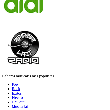
Géneros musicales más populares
Pop
Rock
Éxitos
Electro
Chillout
Música latina