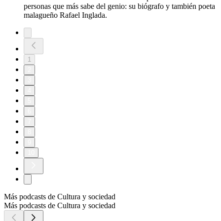
personas que más sabe del genio: su biógrafo y también poeta
malagueño Rafael Inglada.
1
2
3
4
5
6
7
8
9
10
Más podcasts de Cultura y sociedad
Más podcasts de Cultura y sociedad