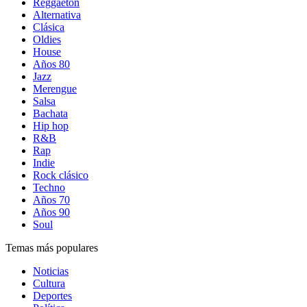
Reggaetón
Alternativa
Clásica
Oldies
House
Años 80
Jazz
Merengue
Salsa
Bachata
Hip hop
R&B
Rap
Indie
Rock clásico
Techno
Años 70
Años 90
Soul
Temas más populares
Noticias
Cultura
Deportes