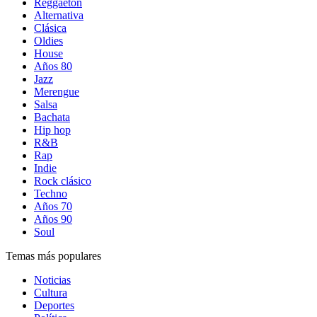
Reggaetón
Alternativa
Clásica
Oldies
House
Años 80
Jazz
Merengue
Salsa
Bachata
Hip hop
R&B
Rap
Indie
Rock clásico
Techno
Años 70
Años 90
Soul
Temas más populares
Noticias
Cultura
Deportes