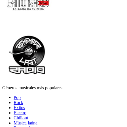
Géneros musicales más populares
Pop
Rock
Éxitos
Electro
Chillout
Música latina