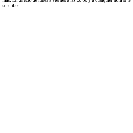
más. En directo de lunes a viernes a las 20:00 y a cualquier hora si te
suscribes.
Sitio web del podcast