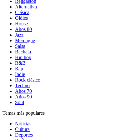
Reggaetón
Alternativa
Clásica
Oldies
House
Años 80
Jazz
Merengue
Salsa
Bachata
Hip hop
R&B
Rap
Indie
Rock clásico
Techno
Años 70
Años 90
Soul
Temas más populares
Noticias
Cultura
Deportes