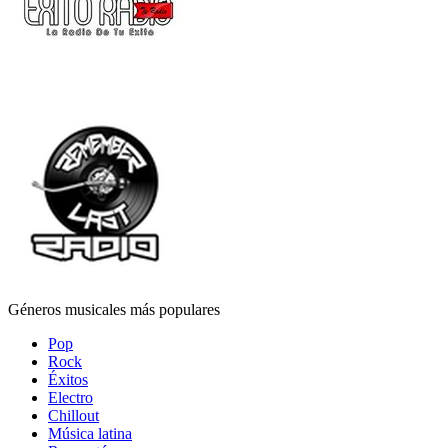
Géneros musicales más populares
Pop
Rock
Éxitos
Electro
Chillout
Música latina