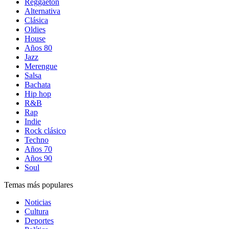
Reggaetón
Alternativa
Clásica
Oldies
House
Años 80
Jazz
Merengue
Salsa
Bachata
Hip hop
R&B
Rap
Indie
Rock clásico
Techno
Años 70
Años 90
Soul
Temas más populares
Noticias
Cultura
Deportes