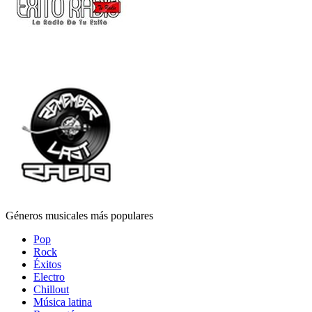
Géneros musicales más populares
Pop
Rock
Éxitos
Electro
Chillout
Música latina