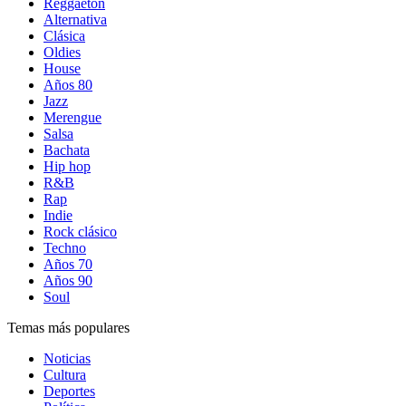
Reggaetón
Alternativa
Clásica
Oldies
House
Años 80
Jazz
Merengue
Salsa
Bachata
Hip hop
R&B
Rap
Indie
Rock clásico
Techno
Años 70
Años 90
Soul
Temas más populares
Noticias
Cultura
Deportes