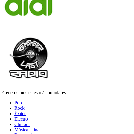
Géneros musicales más populares
Pop
Rock
Éxitos
Electro
Chillout
Música latina