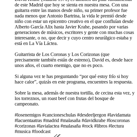
de este Madrid que hoy se sienta en nuestra mesa. Con una
guitarra entre las manos desde niño, su primer profesor fue
nada menos que Antonio Bartrina, la vida le premió desde
niño con estar un epicentro creativo en el que confluían desde
Alberto García Alix hasta Javier Krahe, pasando por varias
generaciones de músicos, escritores y gente con muchas cosas
interesante, o no, que decir y cuyo centro neurálgico estaba y
está en La Vía Láctea.
Guitarrista de Los Coronas y Los Corizonas (que
precisamente también están de estreno), David es, desde hace
unos años, el cuarto enemigo, que no es poco.
Si alguna vez te has preguntando “por qué estoy frío si hoy
hace calor”, quizás en este programa, encuentres la respuesta.
Sobre la mesa, además de nuestra tortilla, de cecina esta vez, y
los torreznos, un roast beef con frutas del bosque de
campeonato.
#losenemigos #cancioneschulas #desdeeljergon #lavidamata
#lacuentaatras #madrid #malasaña #davidkrahe #loscoronas
#corizonas #lavialactea #malasaña #rock #libros #lectura
#musica #foodcast