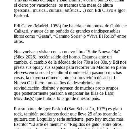
el cierre por vacaciones, os traemos una mesa de altura
(personal, musical, cultural, artística,…) con Edi Clavo e Igor
Paskual.
Edi Calvo (Madrid, 1958) fue batería, entre otros, de Gabinete
Caligari, y autor de un puñado de grandes e indispensables
libros como “Grasa”, “Camino Soria” o “Viva El Rollo” entre
otros.
Nos vuelve a visitar con su nuevo libro “Suite Nueva Ola”
(Silex 2026), recién salido del horno. Estamos ante un
cambio, el cambio de la década de los 70s a los 80s, y Edi nos
presta sus ojos y sus zapatos para recorrer un Madrid en plena
efervescencia social y cultural donde están pasando muchas
cosas, la mayoría efímeras, otras sobrevivirán décadas. La
Nueva Ola fueron unos años de descubrimiento,
reivindicación, disfrute y germen de muchos proto grupos,
que posteriormente pasaron a engrosar las filas de La(s)
Movidas(s) que hubo a lo largo de nuestro país.
Por su parte, de Igor Paskual (San Sebastián, 1975) es glam
rock, también podríamos decir que lleva 25 años tocando la
guitarra con Loquillo y sería suficiente, pero hay mucho más.
Escritor “El arte de mentir” o “Rugidos de gato” entre otros,