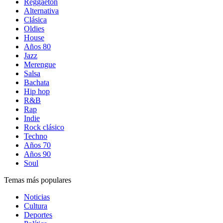
Reggaetón
Alternativa
Clásica
Oldies
House
Años 80
Jazz
Merengue
Salsa
Bachata
Hip hop
R&B
Rap
Indie
Rock clásico
Techno
Años 70
Años 90
Soul
Temas más populares
Noticias
Cultura
Deportes