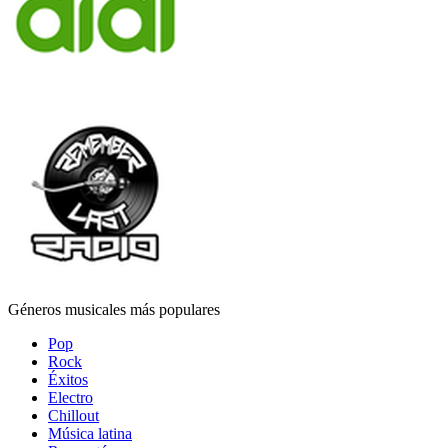
Géneros musicales más populares
Pop
Rock
Éxitos
Electro
Chillout
Música latina