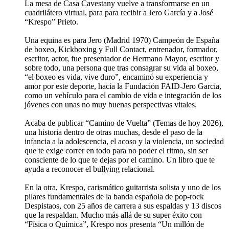
La mesa de Casa Cavestany vuelve a transformarse en un
cuadrilátero virtual, para para recibir a Jero García y a José
“Krespo” Prieto.
Una equina es para Jero (Madrid 1970) Campeón de España
de boxeo, Kickboxing y Full Contact, entrenador, formador,
escritor, actor, fue presentador de Hermano Mayor, escritor y
sobre todo, una persona que tras consagrar su vida al boxeo,
“el boxeo es vida, vive duro”, encaminó su experiencia y
amor por este deporte, hacia la Fundación FAID-Jero García,
como un vehículo para el cambio de vida e integración de los
jóvenes con unas no muy buenas perspectivas vitales.
Acaba de publicar “Camino de Vuelta” (Temas de hoy 2026),
una historia dentro de otras muchas, desde el paso de la
infancia a la adolescencia, el acoso y la violencia, un sociedad
que te exige correr en todo para no poder el ritmo, sin ser
consciente de lo que te dejas por el camino. Un libro que te
ayuda a reconocer el bullying relacional.
En la otra, Krespo, carismático guitarrista solista y uno de los
pilares fundamentales de la banda española de pop-rock
Despistaos, con 25 años de carrera a sus espaldas y 13 discos
que la respaldan. Mucho más allá de su super éxito con
“Física o Química”, Krespo nos presenta “Un millón de