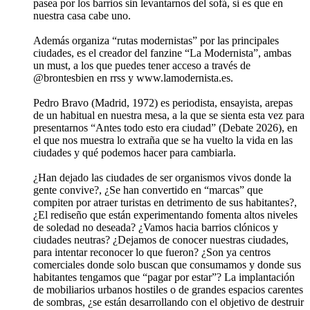
pasea por los barrios sin levantarnos del sofá, si es que en
nuestra casa cabe uno.
Además organiza “rutas modernistas” por las principales
ciudades, es el creador del fanzine “La Modernista”, ambas
un must, a los que puedes tener acceso a través de
@brontesbien en rrss y www.lamodernista.es.
Pedro Bravo (Madrid, 1972) es periodista, ensayista, arepas
de un habitual en nuestra mesa, a la que se sienta esta vez para
presentarnos “Antes todo esto era ciudad” (Debate 2026), en
el que nos muestra lo extraña que se ha vuelto la vida en las
ciudades y qué podemos hacer para cambiarla.
¿Han dejado las ciudades de ser organismos vivos donde la
gente convive?, ¿Se han convertido en “marcas” que
compiten por atraer turistas en detrimento de sus habitantes?,
¿El rediseño que están experimentando fomenta altos niveles
de soledad no deseada? ¿Vamos hacia barrios clónicos y
ciudades neutras? ¿Dejamos de conocer nuestras ciudades,
para intentar reconocer lo que fueron? ¿Son ya centros
comerciales donde solo buscan que consumamos y donde sus
habitantes tengamos que “pagar por estar”? La implantación
de mobiliarios urbanos hostiles o de grandes espacios carentes
de sombras, ¿se están desarrollando con el objetivo de destruir