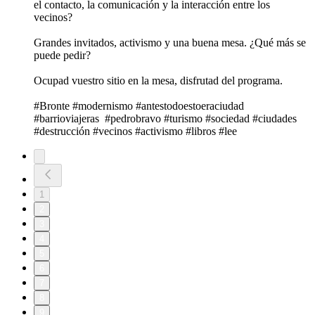
el contacto, la comunicación y la interacción entre los
vecinos?
Grandes invitados, activismo y una buena mesa. ¿Qué más se
puede pedir?
Ocupad vuestro sitio en la mesa, disfrutad del programa.
#Bronte #modernismo #antestodoestoeraciudad
#barrioviajeras #pedrobravo #turismo #sociedad #ciudades
#destrucción #vecinos #activismo #libros #lee
1
2
3
4
5
6
7
8
9