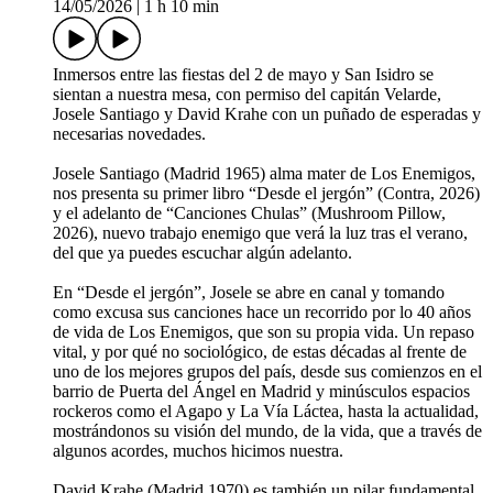
14/05/2026
|
1 h 10 min
Inmersos entre las fiestas del 2 de mayo y San Isidro se
sientan a nuestra mesa, con permiso del capitán Velarde,
Josele Santiago y David Krahe con un puñado de esperadas y
necesarias novedades.
Josele Santiago (Madrid 1965) alma mater de Los Enemigos,
nos presenta su primer libro “Desde el jergón” (Contra, 2026)
y el adelanto de “Canciones Chulas” (Mushroom Pillow,
2026), nuevo trabajo enemigo que verá la luz tras el verano,
del que ya puedes escuchar algún adelanto.
En “Desde el jergón”, Josele se abre en canal y tomando
como excusa sus canciones hace un recorrido por lo 40 años
de vida de Los Enemigos, que son su propia vida. Un repaso
vital, y por qué no sociológico, de estas décadas al frente de
uno de los mejores grupos del país, desde sus comienzos en el
barrio de Puerta del Ángel en Madrid y minúsculos espacios
rockeros como el Agapo y La Vía Láctea, hasta la actualidad,
mostrándonos su visión del mundo, de la vida, que a través de
algunos acordes, muchos hicimos nuestra.
David Krahe (Madrid 1970) es también un pilar fundamental