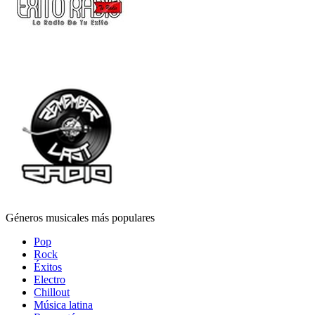
Géneros musicales más populares
Pop
Rock
Éxitos
Electro
Chillout
Música latina