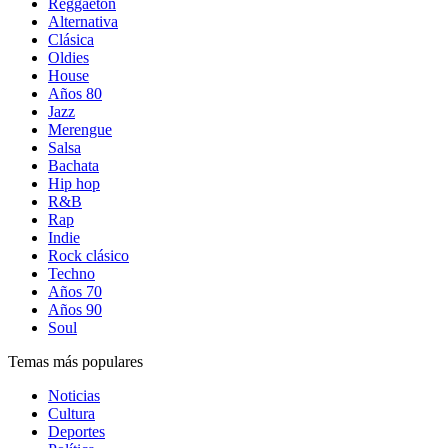
Reggaetón
Alternativa
Clásica
Oldies
House
Años 80
Jazz
Merengue
Salsa
Bachata
Hip hop
R&B
Rap
Indie
Rock clásico
Techno
Años 70
Años 90
Soul
Temas más populares
Noticias
Cultura
Deportes