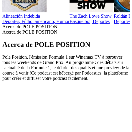
Alineación Indebida
The Zach Lowe Show
Roldán R
Deportes, Fútbol americano, Humor
Basquetbol, Deportes
Deportes
Acerca de POLE POSITION
Acerca de POLE POSITION
Acerca de POLE POSITION
Pole Position, l'émission Formula 1 sur Winamax TV à retrouver
tous les weekends de Grand Prix. Au programme : des débats sur
l'actualité de la Formule 1, le débrief des qualifs et une preview de la
course à venir !Ce podcast est hébergé par Podcastics, la plateforme
pour créer et diffuser votre podcast facilement.
Sitio web del podcast