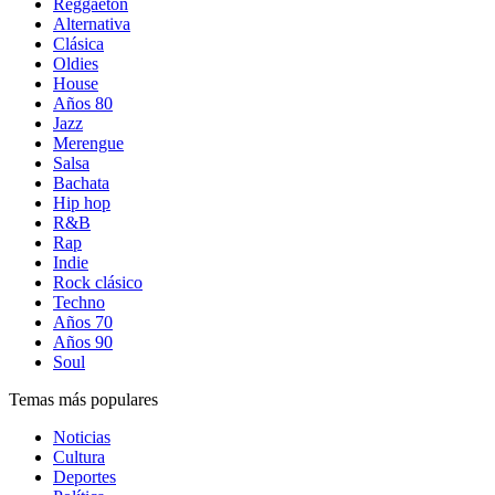
Reggaetón
Alternativa
Clásica
Oldies
House
Años 80
Jazz
Merengue
Salsa
Bachata
Hip hop
R&B
Rap
Indie
Rock clásico
Techno
Años 70
Años 90
Soul
Temas más populares
Noticias
Cultura
Deportes