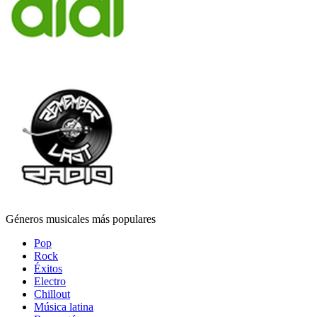
Géneros musicales más populares
Pop
Rock
Éxitos
Electro
Chillout
Música latina