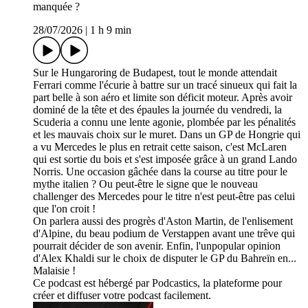
manquée ?
28/07/2026
|
1 h 9 min
Sur le Hungaroring de Budapest, tout le monde attendait
Ferrari comme l'écurie à battre sur un tracé sinueux qui fait la
part belle à son aéro et limite son déficit moteur. Après avoir
dominé de la tête et des épaules la journée du vendredi, la
Scuderia a connu une lente agonie, plombée par les pénalités
et les mauvais choix sur le muret. Dans un GP de Hongrie qui
a vu Mercedes le plus en retrait cette saison, c'est McLaren
qui est sortie du bois et s'est imposée grâce à un grand Lando
Norris. Une occasion gâchée dans la course au titre pour le
mythe italien ? Ou peut-être le signe que le nouveau
challenger des Mercedes pour le titre n'est peut-être pas celui
que l'on croit !
On parlera aussi des progrès d'Aston Martin, de l'enlisement
d'Alpine, du beau podium de Verstappen avant une trêve qui
pourrait décider de son avenir. Enfin, l'unpopular opinion
d'Alex Khaldi sur le choix de disputer le GP du Bahreïn en...
Malaisie !
Ce podcast est hébergé par Podcastics, la plateforme pour
créer et diffuser votre podcast facilement.