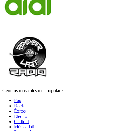
Géneros musicales más populares
Pop
Rock
Éxitos
Electro
Chillout
Música latina