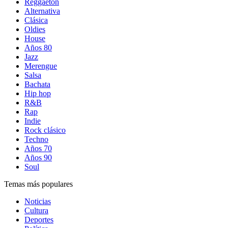
Reggaetón
Alternativa
Clásica
Oldies
House
Años 80
Jazz
Merengue
Salsa
Bachata
Hip hop
R&B
Rap
Indie
Rock clásico
Techno
Años 70
Años 90
Soul
Temas más populares
Noticias
Cultura
Deportes