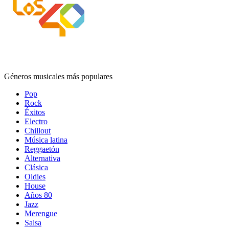
Géneros musicales más populares
Pop
Rock
Éxitos
Electro
Chillout
Música latina
Reggaetón
Alternativa
Clásica
Oldies
House
Años 80
Jazz
Merengue
Salsa