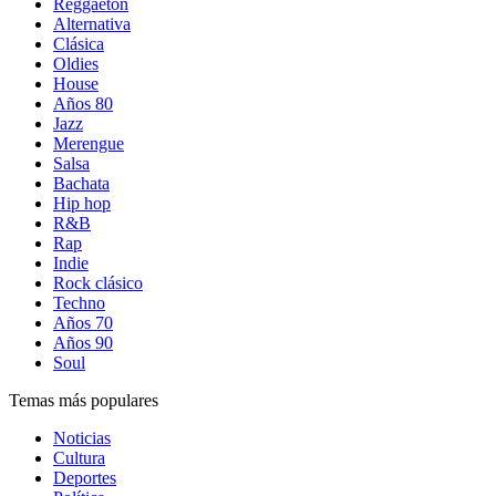
Reggaetón
Alternativa
Clásica
Oldies
House
Años 80
Jazz
Merengue
Salsa
Bachata
Hip hop
R&B
Rap
Indie
Rock clásico
Techno
Años 70
Años 90
Soul
Temas más populares
Noticias
Cultura
Deportes