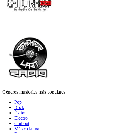
Géneros musicales más populares
Pop
Rock
Éxitos
Electro
Chillout
Música latina