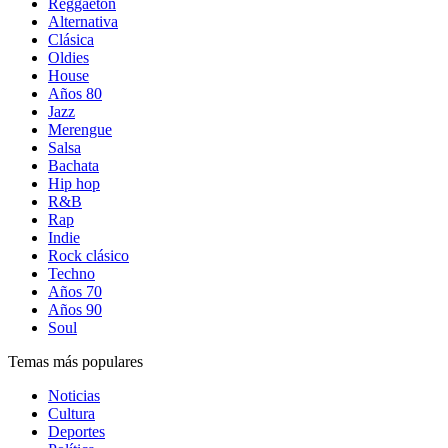
Reggaetón
Alternativa
Clásica
Oldies
House
Años 80
Jazz
Merengue
Salsa
Bachata
Hip hop
R&B
Rap
Indie
Rock clásico
Techno
Años 70
Años 90
Soul
Temas más populares
Noticias
Cultura
Deportes