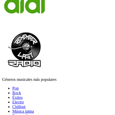
Géneros musicales más populares
Pop
Rock
Éxitos
Electro
Chillout
Música latina