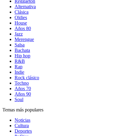
Reggaetón
Alternativa
Clásica
Oldies
House
Años 80
Jazz
Merengue
Salsa
Bachata
Hip hop
R&B
Rap
Indie
Rock clásico
Techno
Años 70
Años 90
Soul
Temas más populares
Noticias
Cultura
Deportes