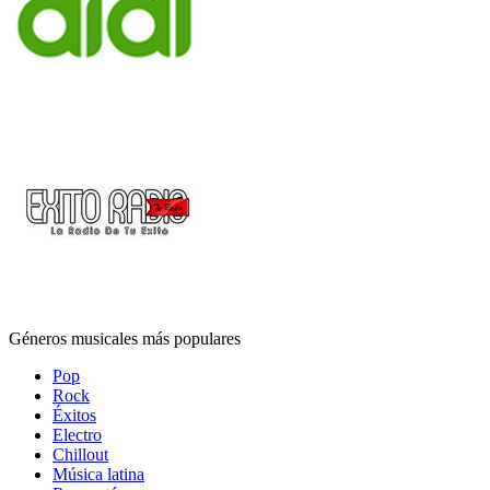
Géneros musicales más populares
Pop
Rock
Éxitos
Electro
Chillout
Música latina