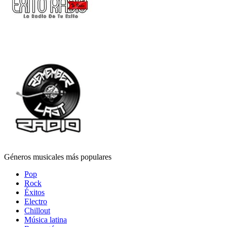
Géneros musicales más populares
Pop
Rock
Éxitos
Electro
Chillout
Música latina