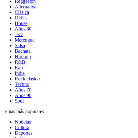
Reggaetón
Alternativa
Clásica
Oldies
House
Años 80
Jazz
Merengue
Salsa
Bachata
Hip hop
R&B
Rap
Indie
Rock clásico
Techno
Años 70
Años 90
Soul
Temas más populares
Noticias
Cultura
Deportes