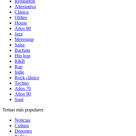
Reggaetón
Alternativa
Clásica
Oldies
House
Años 80
Jazz
Merengue
Salsa
Bachata
Hip hop
R&B
Rap
Indie
Rock clásico
Techno
Años 70
Años 90
Soul
Temas más populares
Noticias
Cultura
Deportes