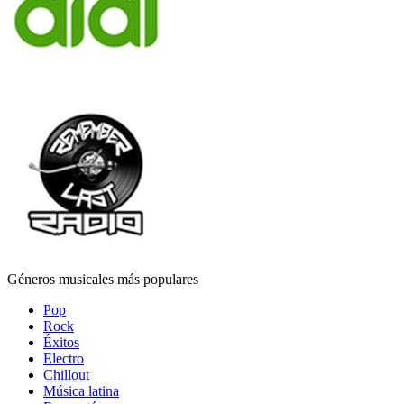
Géneros musicales más populares
Pop
Rock
Éxitos
Electro
Chillout
Música latina