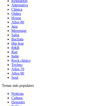
Reggaetón
Alternativa
Clásica
Oldies
House
Años 80
Jazz
Merengue
Salsa
Bachata
Hip hop
R&B
Rap
Indie
Rock clásico
Techno
Años 70
Años 90
Soul
Temas más populares
Noticias
Cultura
Deportes