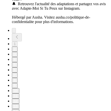
🔔 Retrouvez l'actualité des adaptations et partagez vos avis
avec Adapte-Moi Si Tu Peux sur Instagram.
Hébergé par Ausha. Visitez ausha.co/politique-de-
confidentialite pour plus d'informations.
1
2
3
4
5
6
7
8
9
10
11
12
13