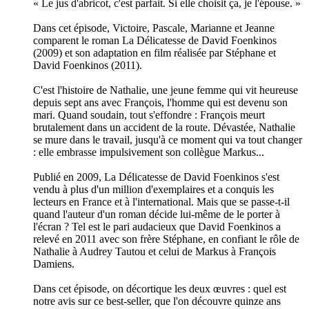
« Le jus d'abricot, c'est parfait. Si elle choisit ça, je l'épouse. »
Dans cet épisode, Victoire, Pascale, Marianne et Jeanne
comparent le roman La Délicatesse de David Foenkinos
(2009) et son adaptation en film réalisée par Stéphane et
David Foenkinos (2011).
C'est l'histoire de Nathalie, une jeune femme qui vit heureuse
depuis sept ans avec François, l'homme qui est devenu son
mari. Quand soudain, tout s'effondre : François meurt
brutalement dans un accident de la route. Dévastée, Nathalie
se mure dans le travail, jusqu'à ce moment qui va tout changer
: elle embrasse impulsivement son collègue Markus...
Publié en 2009, La Délicatesse de David Foenkinos s'est
vendu à plus d'un million d'exemplaires et a conquis les
lecteurs en France et à l'international. Mais que se passe-t-il
quand l'auteur d'un roman décide lui-même de le porter à
l'écran ? Tel est le pari audacieux que David Foenkinos a
relevé en 2011 avec son frère Stéphane, en confiant le rôle de
Nathalie à Audrey Tautou et celui de Markus à François
Damiens.
Dans cet épisode, on décortique les deux œuvres : quel est
notre avis sur ce best-seller, que l'on découvre quinze ans