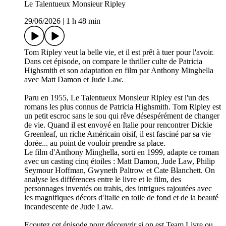
Le Talentueux Monsieur Ripley
29/06/2026
|
1 h 48 min
Tom Ripley veut la belle vie, et il est prêt à tuer pour l'avoir.
Dans cet épisode, on compare le thriller culte de Patricia
Highsmith et son adaptation en film par Anthony Minghella
avec Matt Damon et Jude Law.
Paru en 1955, Le Talentueux Monsieur Ripley est l'un des
romans les plus connus de Patricia Highsmith. Tom Ripley est
un petit escroc sans le sou qui rêve désespérément de changer
de vie. Quand il est envoyé en Italie pour rencontrer Dickie
Greenleaf, un riche Américain oisif, il est fasciné par sa vie
dorée... au point de vouloir prendre sa place.
Le film d'Anthony Minghella, sorti en 1999, adapte ce roman
avec un casting cinq étoiles : Matt Damon, Jude Law, Philip
Seymour Hoffman, Gwyneth Paltrow et Cate Blanchett. On
analyse les différences entre le livre et le film, des
personnages inventés ou trahis, des intrigues rajoutées avec
les magnifiques décors d'Italie en toile de fond et de la beauté
incandescente de Jude Law.
Ecoutez cet épisode pour découvrir si on est Team Livre ou