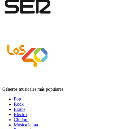
Géneros musicales más populares
Pop
Rock
Éxitos
Electro
Chillout
Música latina