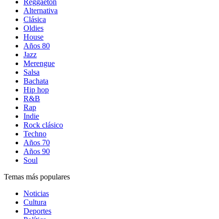
Reggaetón
Alternativa
Clásica
Oldies
House
Años 80
Jazz
Merengue
Salsa
Bachata
Hip hop
R&B
Rap
Indie
Rock clásico
Techno
Años 70
Años 90
Soul
Temas más populares
Noticias
Cultura
Deportes