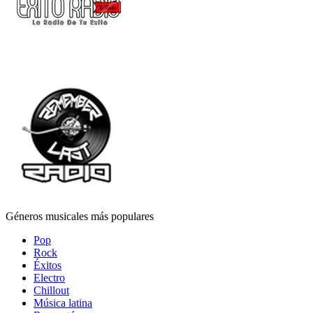
Géneros musicales más populares
Pop
Rock
Éxitos
Electro
Chillout
Música latina