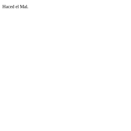
Haced el Mal.
Sitio web del podcast