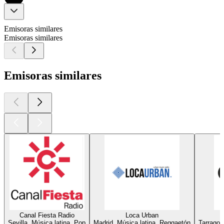
Emisoras similares
Emisoras similares
Emisoras similares
Canal Fiesta Radio
Loca Urban
Sevilla, Música latina, Pop
Madrid, Música latina, Reggaetón
Tarragon