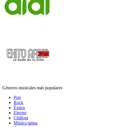
Géneros musicales más populares
Pop
Rock
Éxitos
Electro
Chillout
Música latina