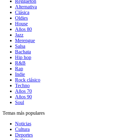
Reggaetón
Alternativa
Clásica
Oldies
House
Años 80
Jazz
Merengue
Salsa
Bachata
Hip hop
R&B
Rap
Indie
Rock clásico
Techno
Años 70
Años 90
Soul
Temas más populares
Noticias
Cultura
Deportes