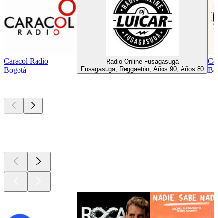
Caracol Radio
Co
Radio Online Fusagasugá
Fusagasuga, Reggaetón, Años 90, Años 80
Bogotá
Bog
Los mejores
podcasts
Los mejores
podcasts
Los mejores
podcasts