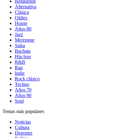
Reggaetón
Alternativa
Clásica
Oldies
House
Años 80
Jazz
Merengue
Salsa
Bachata
Hip hop
R&B
Rap
Indie
Rock clásico
Techno
Años 70
Años 90
Soul
Temas más populares
Noticias
Cultura
Deportes