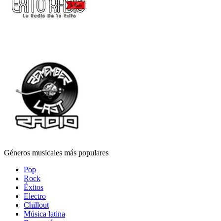
Géneros musicales más populares
Pop
Rock
Éxitos
Electro
Chillout
Música latina