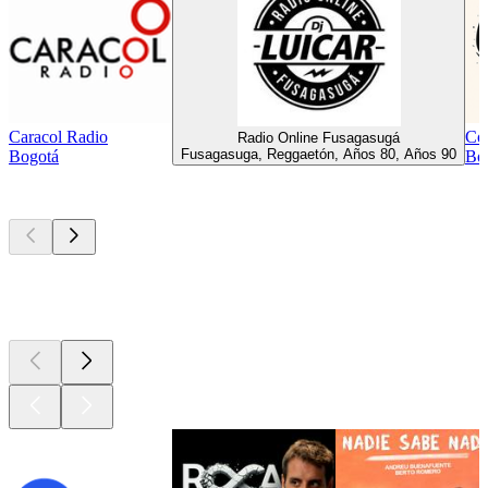
Caracol Radio
Co
Radio Online Fusagasugá
Fusagasuga, Reggaetón, Años 80, Años 90
Bogotá
Bog
Los mejores
podcasts
Los mejores
podcasts
Los mejores
podcasts