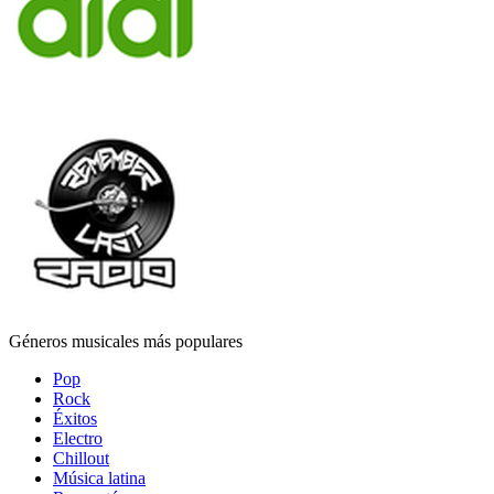
Géneros musicales más populares
Pop
Rock
Éxitos
Electro
Chillout
Música latina