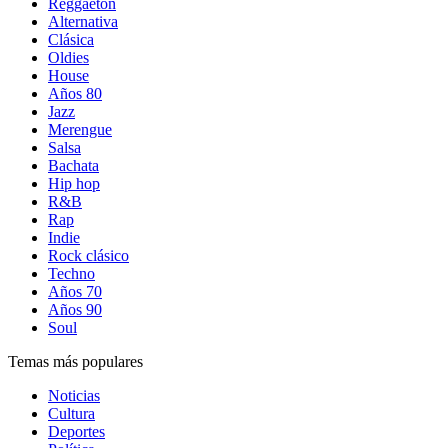
Reggaetón
Alternativa
Clásica
Oldies
House
Años 80
Jazz
Merengue
Salsa
Bachata
Hip hop
R&B
Rap
Indie
Rock clásico
Techno
Años 70
Años 90
Soul
Temas más populares
Noticias
Cultura
Deportes