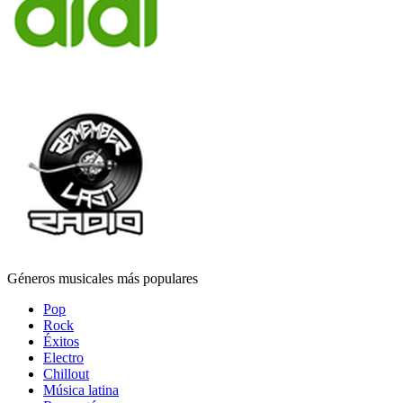
Géneros musicales más populares
Pop
Rock
Éxitos
Electro
Chillout
Música latina