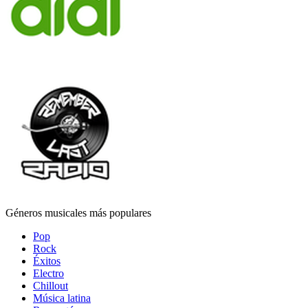
Géneros musicales más populares
Pop
Rock
Éxitos
Electro
Chillout
Música latina